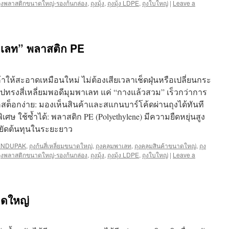
ุงพลาสติกขนาดใหญ่-รองก้นกล่อง
,
ถุงมุ้ง
,
ถุงมุ้ง LDPE
,
ถุงใบใหญ่
|
Leave a
พาเลท” พลาสติก PE
้าให้สะอาดเหมือนใหม่ ไม่ต้องเสียเวลาเช็ดฝุ่นหรือเปลี่ยนกระ
ูปทรงสี่เหลี่ยมพอดีมุมพาเลท แค่ “กางแล้วสวม” เร็วกว่าการ
ช็คสต็อกง่าย: มองเห็นสินค้าและสแกนบาร์โค้ดผ่านถุงได้ทันที
ิเศษ ใช้ซ้ำได้: พลาสติก PE (Polyethylene) มีความยืดหยุ่นสูง
ัดต้นทุนในระยะยาว
ENDUPAK
,
ถุงก้นสี่เหลี่ยมขนาดใหญ่
,
ถุงคลุมพาเลท
,
ถุงคลุมสินค้าขนาดใหญ่
,
ถุง
ุงพลาสติกขนาดใหญ่-รองก้นกล่อง
,
ถุงมุ้ง
,
ถุงมุ้ง LDPE
,
ถุงใบใหญ่
|
Leave a
าดใหญ่