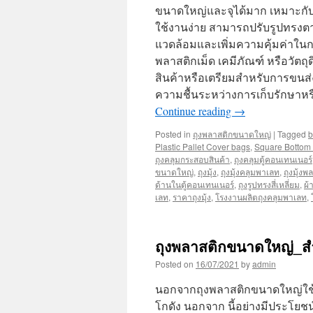
ขนาดใหญ่และจุได้มาก เหมาะกับ
ใช้งานง่าย สามารถปรับรูปทรงตาม
แวดล้อมและเพิ่มความคุ้มค่าในก
พลาสติกเม็ด เคมีภัณฑ์ หรือวัตถุ
สินค้าหรือเตรียมสำหรับการขนส่ง
ความชื้นระหว่างการเก็บรักษาหร
Continue reading
→
Posted in
ถุงพลาสติกขนาดใหญ่
|
Tagged
b
Plastic Pallet Cover bags
,
Square Bottom
ถุงคลุมกระสอบสินค้า
,
ถุงคลุมตู้คอนเทนเนอร์
ขนาดใหญ่
,
ถุงมุ้ง
,
ถุงมุ้งคลุมพาเลท
,
ถุงมุ้งพ
ด้านในตู้คอนเทนเนอร์
,
ถุงรูปทรงสี่เหลี่ยม
,
ผ้
เลท
,
ราคาถุงมุ้ง
,
โรงงานผลิตถุงคลุมพาเลท
,
ถุงพลาสติกขนาดใหญ่_ส
Posted on
16/07/2021
by
admin
นอกจากถุงพลาสติกขนาดใหญ่ใช้อ
โกดัง นอกจาก นี้อย่างมีประโยชน