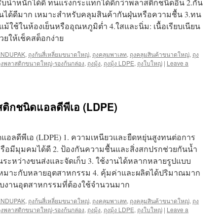
ง รับน้ำหนักได้ดี ทนแรงกระแทกได้ดีกว่าพลาสติกชนิดอื่น 2.กัน
ชื้นได้ดีมาก เหมาะสำหรับคลุมสินค้ากันฝุ่นหรือความชื้น 3.ทน
ใช้ในห้องเย็นหรืออุณหภูมิต่ำ 4.ใสและนิ่ม: เนื้อเรียบเนียน
วยให้เช็คสต็อกง่าย
ENDUPAK
,
ถุงก้นสี่เหลี่ยมขนาดใหญ่
,
ถุงคลุมพาเลท
,
ถุงคลุมสินค้าขนาดใหญ่
,
ถุง
ุงพลาสติกขนาดใหญ่-รองก้นกล่อง
,
ถุงมุ้ง
,
ถุงมุ้ง LDPE
,
ถุงใบใหญ่
|
Leave a
สติกชนิดแอลดีพีเอ (LDPE)
ดแอลดีพีเอ (LDPE) 1. ความเหนียวและยืดหยุ่นสูงทนต่อการ
หรือมีมุมคมได้ดี 2. ป้องกันความชื้นและสิ่งสกปรกช่วยกันน้ำ
่นระหว่างขนส่งและจัดเก็บ 3. ใช้งานได้หลากหลายรูปแบบ
น เหมาะกับหลายอุตสาหกรรม 4. คุ้มค่าและผลิตได้ปริมาณมาก
รองรับงานอุตสาหกรรมที่ต้องใช้จำนวนมาก
ENDUPAK
,
ถุงก้นสี่เหลี่ยมขนาดใหญ่
,
ถุงคลุมพาเลท
,
ถุงคลุมสินค้าขนาดใหญ่
,
ถุง
ุงพลาสติกขนาดใหญ่-รองก้นกล่อง
,
ถุงมุ้ง
,
ถุงมุ้ง LDPE
,
ถุงใบใหญ่
|
Leave a