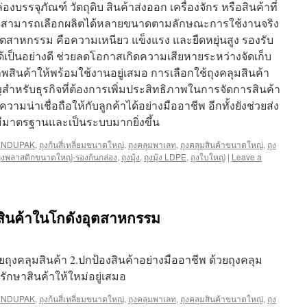
บรรจุภัณฑ์ วัตถุดิบ สินค้าส่งออก เครื่องจักร หรือสินค้าที่
ดยสามารถเลือกผลิตได้หลายขนาดตามลักษณะการใช้งานจริง
าอุตสาหกรรม คือความเหนียว แข็งแรง และยืดหยุ่นสูง รองรับ
ป็นอย่างดี ช่วยลดโอกาสเกิดความเสียหายระหว่างจัดเก็บ
สินค้าให้พร้อมใช้งานอยู่เสมอ การเลือกใช้ถุงคลุมสินค้า
สำหรับธุรกิจที่ต้องการเพิ่มประสิทธิภาพในการจัดการสินค้า
มน่าเชื่อถือให้กับลูกค้าได้อย่างมืออาชีพ อีกทั้งยังช่วยส่ง
ีมาตรฐานและเป็นระบบมากยิ่งขึ้น
ENDUPAK
,
ถุงก้นสี่เหลี่ยมขนาดใหญ่
,
ถุงคลุมพาเลท
,
ถุงคลุมสินค้าขนาดใหญ่
,
ถุง
ุงพลาสติกขนาดใหญ่-รองก้นกล่อง
,
ถุงมุ้ง
,
ถุงมุ้ง LDPE
,
ถุงใบใหญ่
|
Leave a
มสินค้าในโกดังอุตสาหกรรม
วยถุงคลุมสินค้า 2.ปกป้องสินค้าอย่างมืออาชีพ ด้วยถุงคลุม
ักษาสินค้าให้ใหม่อยู่เสมอ
ENDUPAK
,
ถุงก้นสี่เหลี่ยมขนาดใหญ่
,
ถุงคลุมพาเลท
,
ถุงคลุมสินค้าขนาดใหญ่
,
ถุง