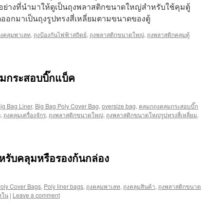
อย่างที่นำมาให้ดูเป็นถุงพลาสติกขนาดใหญ่สำหรับใช้คุมตู้
ตออกมาเป็นถุงรูปทรงสี่เหลี่ยมตามขนาดของตู้
ุงคลุมพาเลท
,
ถุงป้องกันไฟฟ้าสถิตย์
,
ถุงพลาสติกขนาดใหญ่
,
ถุงพลาสติกคลุมตู้
มกระสอบบิ๊กแบ็ค
ig Bag Liner
,
Big Bag Poly Cover Bag
,
oversize bag
,
คลุมกถุงคลุมกระสอบบิ๊ก
่
,
ถุงคลุมเครื่องจักร
,
ถุงพลาสติกขนาดใหญ่
,
ถุงพลาสติกขนาดใหญ่รูปทรงสี่เหลี่ยม
,
รับคลุมหรือรองก้นกล่อง
oly Cover Bags
,
Poly liner bags
,
ถุงคลุมพาเลท
,
ถุงคลุมสินค้า
,
ถุงพลาสติกขนาด
งใน
|
Leave a comment