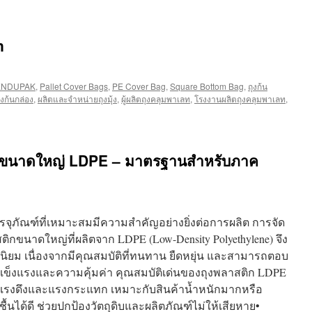
n
ENDUPAK
,
Pallet Cover Bags
,
PE Cover Bag
,
Square Bottom Bag
,
ถุงก้น
องก้นกล่อง
,
ผลิตและจำหน่ายถุงมุ้ง
,
ผู้ผลิตถุงคลุมพาเลท
,
โรงงานผลิตถุงคลุมพาเลท
,
กขนาดใหญ่ LDPE – มาตรฐานสำหรับภาค
ุภัณฑ์ที่เหมาะสมมีความสำคัญอย่างยิ่งต่อการผลิต การจัด
ติกขนาดใหญ่ที่ผลิตจาก LDPE (Low-Density Polyethylene) จึง
ามนิยม เนื่องจากมีคุณสมบัติที่ทนทาน ยืดหยุ่น และสามารถตอบ
ข็งแรงและความคุ้มค่า คุณสมบัติเด่นของถุงพลาสติก LDPE
รงดึงและแรงกระแทก เหมาะกับสินค้าน้ำหนักมากหรือ
นได้ดี ช่วยปกป้องวัตถุดิบและผลิตภัณฑ์ไม่ให้เสียหาย•