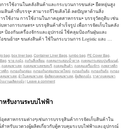
การใช้งานในคลังสินค้าและกระบวนการขนส่ง• ยืดหยุ่นสูง
สินค้าที่บรรจุ• สามารถรีไซเคิลได้ ลดปัญหาด้านสิ่ง
ารใช้งาน การใช้งานในภาคอุตสาหกรรม• บรรจุวัตถุดิบ เช่น
ดิบทางการเกษตร• บรรจุสินค้าสำเร็จรูป เพื่อการจัดเก็บในคลัง
• ป้องกันเครื่องจักรและอุปกรณ์ ใช้คลุมป้องกันฝุ่นและ
ือขนย้าย• ขนส่งสินค้า ใช้ในกระบวนการ Logistic และ …
ig bag
,
box liner bag
,
Container Liner Bags
,
jumbo bag
,
PE Cover Bag
,
 Bag
,
ขาย ถุงมุ้ง
,
ถุงก้นสี่เหลี่ยม
,
ถุงคลุมกระสอบน้ำตาล
,
ถุงคลุมกระสอบปูนซีเมนต์
,
,
ถุงคลุมพาเลท
,
ถุงคลุมพาเลทชลบุรี
,
ถุงคลุมสินค้า
,
ถุงคลุมเครื่องจักร
,
ถุงพลาสติก
ลาสติก
,
ถุงรองก้นกล่อง
,
ถุงรองก้นกล่องขนาดใหญ่
,
ถุงรองก้นลัง
,
ถุงรองกันถัง
,
ถุงรอง
าคลุมพาเลท
,
ผ้าใบคลุมพาเลท
,
ผู้ผลิตถุงคลุมพาเลท
,
ผู้ผลิตถุงมุ้ง
,
ราคาถุงคลุมพา
โรงงานผลิตถุงมุ้ง
|
Leave a comment
ำหรับงานระบบไฟฟ้า
ุตสาหกรรมต่างๆเช่นการบรรจุสินค้าการจัดเก็บสินค้าใน
์สำหรับแวดวงผู้ผลิตเกี่ยวกับตู้ควบคุมระบบไฟฟ้าและอุปกรณ์