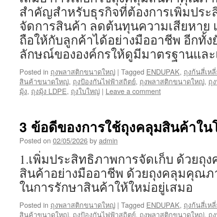
สำคัญสำหรับธุรกิจที่ต้องการเพิ่มปร
จัดการสินค้า ลดต้นทุนความเสียหาย แ
ถือให้กับลูกค้าได้อย่างมืออาชีพ อีกทั้
ลักษณ์ขององค์กรให้ดูมีมาตรฐานและเ
Posted in
ถุงพลาสติกขนาดใหญ่
|
Tagged
ENDUPAK
,
ถุงก้นสี่เห
สินค้าขนาดใหญ่
,
ถุงป้องกันไฟฟ้าสถิตย์
,
ถุงพลาสติกขนาดใหญ่
,
ถุ
มุ้ง
,
ถุงมุ้ง LDPE
,
ถุงใบใหญ่
|
Leave a comment
3 ข้อดีของการใช้ถุงคลุมสินค้าใ
Posted on
02/05/2026
by
admin
1.เพิ่มประสิทธิภาพการจัดเก็บ ด้วยถุง
สินค้าอย่างมืออาชีพ ด้วยถุงคลุมคุณภ
ในการรักษาสินค้าให้ใหม่อยู่เสมอ
Posted in
ถุงพลาสติกขนาดใหญ่
|
Tagged
ENDUPAK
,
ถุงก้นสี่เห
สินค้าขนาดใหญ่
,
ถุงป้องกันไฟฟ้าสถิตย์
,
ถุงพลาสติกขนาดใหญ่
,
ถุ