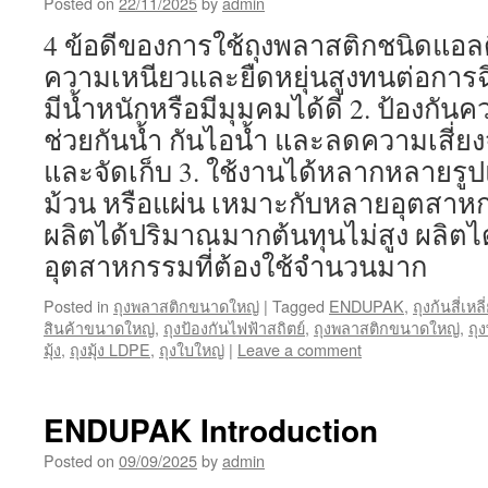
Posted on
22/11/2025
by
admin
4 ข้อดีของการใช้ถุงพลาสติกชนิดแอลด
ความเหนียวและยืดหยุ่นสูงทนต่อการฉี
มีน้ำหนักหรือมีมุมคมได้ดี 2. ป้องกัน
ช่วยกันน้ำ กันไอน้ำ และลดความเสี่ยง
และจัดเก็บ 3. ใช้งานได้หลากหลายรูป
ม้วน หรือแผ่น เหมาะกับหลายอุตสาหกร
ผลิตได้ปริมาณมากต้นทุนไม่สูง ผลิตได
อุตสาหกรรมที่ต้องใช้จำนวนมาก
Posted in
ถุงพลาสติกขนาดใหญ่
|
Tagged
ENDUPAK
,
ถุงก้นสี่เห
สินค้าขนาดใหญ่
,
ถุงป้องกันไฟฟ้าสถิตย์
,
ถุงพลาสติกขนาดใหญ่
,
ถุ
มุ้ง
,
ถุงมุ้ง LDPE
,
ถุงใบใหญ่
|
Leave a comment
ENDUPAK Introduction
Posted on
09/09/2025
by
admin