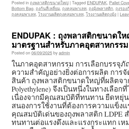
Posted in
ถุงพลาสติกขนาดใหญ่
|
Tagged
ENDUPAK
,
Pallet Cov
Bottom Bag
,
ถุงก้นสี่เหลี่ยม
,
ถุงคลุมพาเลท
,
ถุงมุ้งพลาสติก
,
ถุงรองก
ถุงคลุมพาเลท
,
โรงงานผลิตถุงคลุมพาเลท
,
โรงงานผลิตถุงมุ้ง
|
Leav
ENDUPAK : ถุงพลาสติกขนาดให
มาตรฐานสำหรับภาคอุตสาหกรรม
Posted on
06/09/2025
by
admin
ในภาคอุตสาหกรรม การเลือกบรรจุภัณ
ความสำคัญอย่างยิ่งต่อการผลิต การจ
สินค้า ถุงพลาสติกขนาดใหญ่ที่ผลิตจา
Polyethylene) จึงเป็นหนึ่งในทางเลือกท
เนื่องจากมีคุณสมบัติที่ทนทาน ยืดหย
สนองการใช้งานที่ต้องการความแข็งแ
คุณสมบัติเด่นของถุงพลาสติก LDPE 
ทนทานต่อแรงดึงและแรงกระแทก เหมา