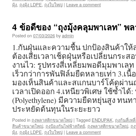
มุ้ง
,
ถุงมุ้ง LDPE
,
ถุงใบใหญ่
|
Leave a comment
4 ข้อดีของ “ถุงมุ้งคลุมพาเลท” พ
Posted on
07/03/2026
by
admin
1.กันฝุ่นและความชื้น ปกป้องสินค้าให
ต้องเสียเวลาเช็ดฝุ่นหรือเปลี่ยนกระสอ
งานไว: รูปทรงสี่เหลี่ยมพอดีมุมพาเลท
เร็วกว่าการพันฟิล์มยืดหลายเท่า 3.เนื้
มองเห็นสินค้าและสแกนบาร์โค้ดผ่านถุง
เวลาเปิดออก 4.เหนียวพิเศษ ใช้ซ้ำได้
(Polyethylene) มีความยืดหยุ่นสูง ทน
ประหยัดต้นทุนในระยะยาว
Posted in
ถุงพลาสติกขนาดใหญ่
|
Tagged
ENDUPAK
,
ถุงก้นสี่เห
สินค้าขนาดใหญ่
,
ถุงป้องกันไฟฟ้าสถิตย์
,
ถุงพลาสติกขนาดใหญ่
,
ถุ
มุ้ง
,
ถุงมุ้ง LDPE
,
ถุงใบใหญ่
|
Leave a comment