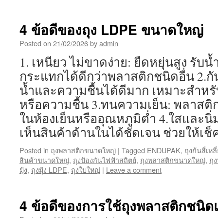
4 ข้อดีของถุง LDPE ขนาดใหญ่
Posted on
21/02/2026
by
admin
1. เหนียว ไม่ขาดง่าย: ยืดหยุ่นสูง รับน
กระแทกได้ดีกว่าพลาสติกชนิดอื่น 2.กันชื
น้ำและความชื้นได้ดีมาก เหมาะสำหรับ
หรือความชื้น 3.ทนความเย็น: พลาสติ
ในห้องเย็นหรืออุณหภูมิต่ำ 4.ใสและนิ่ม
เห็นสินค้าด้านในได้ชัดเจน ช่วยให้เช็
Posted in
ถุงพลาสติกขนาดใหญ่
|
Tagged
ENDUPAK
,
ถุงก้นสี่เห
สินค้าขนาดใหญ่
,
ถุงป้องกันไฟฟ้าสถิตย์
,
ถุงพลาสติกขนาดใหญ่
,
ถุ
มุ้ง
,
ถุงมุ้ง LDPE
,
ถุงใบใหญ่
|
Leave a comment
4 ข้อดีของการใช้ถุงพลาสติกชนิด