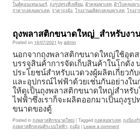
ในตู้คอนเทนเนอร์
,
ถุงรูปทรงสี่เหลี่ยม
,
ผ้าคลุมพาเลท
,
ผ้าใบคลุมพา
ราคาถุงคลุมพาเลท
,
ราคาถุงมุ้ง
,
โรงงานผลิตถุงคลุมพาเลท
,
โรงงาน
ถุงพลาสติกขนาดใหญ่_สำหรับงา
Posted on
16/07/2021
by
admin
นอกจากถุงพลาสติกขนาดใหญ่ใช้อุตส
บรรจุสินค้าการจัดเก็บสินค้าในโกดัง น
ประโยชน์สำหรับแวดวงผู้ผลิตเกี่ยวกั
และอุปกรณ์ไฟฟ้าด้วยเช่นกันอย่างในก
ให้ดูเป็นถุงพลาสติกขนาดใหญ่สำหรับใ
ไฟฟ้าซึ่งเราก็จะผลิตออกมาเป็นถุงรูปท
ขนาดของตู้
Posted in
ถุงพลาสติกขนาดใหญ่
|
Tagged
ถุงคลุมพาเลท
,
ถุงป้องก
ถุงพลาสติกคลุมตู้ระบบไฟฟ้า
,
ถุงมุ้ง
|
Leave a comment