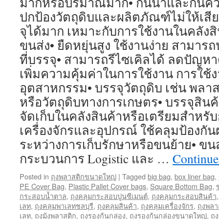
มากหรือปริมาณมาก• กันน้ำและกันความ
ปกป้องวัตถุดิบและผลิตภัณฑ์ไม่ให้เ
จุได้มาก เหมาะกับการใช้งานในคลัง
ขนส่ง• ยืดหยุ่นสูง ใช้งานง่าย สามาร
ที่บรรจุ• สามารถรีไซเคิลได้ ลดปัญห
เพิ่มความคุ้มค่าในการใช้งาน การใช
อุตสาหกรรม• บรรจุวัตถุดิบ เช่น พลาส
หรือวัตถุดิบทางการเกษตร• บรรจุสินค้า
จัดเก็บในคลังสินค้าหรือเตรียมสำหรับ
เครื่องจักรและอุปกรณ์ ใช้คลุมป้องกัน
ระหว่างการเก็บรักษาหรือขนย้าย• ขนส่
กระบวนการ Logistic และ …
Continue
Posted in
ถุงพลาสติกขนาดใหญ่
|
Tagged
big bag
,
box liner bag
,
PE Cover Bag
,
Plastic Pallet Cover bags
,
Square Bottom Bag
,
ข
กระสอบน้ำตาล
,
ถุงคลุมกระสอบปูนซีเมนต์
,
ถุงคลุมกระสอบสินค้า
เลท
,
ถุงคลุมพาเลทชลบุรี
,
ถุงคลุมสินค้า
,
ถุงคลุมเครื่องจักร
,
ถุงพล
เลท
,
ถุงมุ้งพลาสติก
,
ถุงรองก้นกล่อง
,
ถุงรองก้นกล่องขนาดใหญ่
,
ถุ