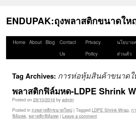
Skip
to
ENDUPAK:ถุงพลาสติกขนาดใหญ่
content
Home
About
Blog
Contact
Privacy
นโยบายค
Us
Policy
ส่วนตัว
การห่อหุ้มสินค้าขนาดใ
Tag Archives:
พลาสติกฟิล์มหด-LDPE Shrink W
Posted on
29/10/2016
by
admin
Posted in
ถุงพลาสติกขนาดใหญ่
|
Tagged
LDPE Shrink Wrap
,
กา
ฟิล์มหด
,
พลาสติกฟิล์มหด
|
Leave a comment