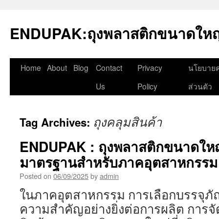
Skip
to
ENDUPAK:ถุงพลาสติกขนาดใหญ่
content
Home
About
Blog
Contact
Privacy
นโยบายค
Us
Policy
ส่วนตัว
ถุงคลุมสินค้า
Tag Archives:
ENDUPAK : ถุงพลาสติกขนาดให
มาตรฐานสำหรับภาคอุตสาหกรรม
Posted on
06/09/2025
by
admin
ในภาคอุตสาหกรรม การเลือกบรรจุภัณ
ความสำคัญอย่างยิ่งต่อการผลิต การจ