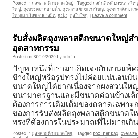
Posted in
ถุงพลาสติกขนาดใหญ่
|
Tagged
ถุงก้นสี่เหลี่ยมขนาดใหญ
ใหญ่
,
ถุงทรงหมวกอาบน้ำ
,
ถุงพลาสติกขนาดใหญ่
,
ถุงพลาสติกขนาด
ใหญ่แบบใส่ขอบยางยึด
,
ถุงมุ้ง
,
ถุงใบใหญ่
|
Leave a comment
รับสั่งผลิตถุงพลาสติกขนาดใหญ่ส
อุตสาหกรรม
Posted on
30/10/2020
by
admin
ปัญหาหนึ่งที่เรามาเกิดเจอกับงานแพ็ค
ข้างใหญ่หรือรูปทรงไม่ค่อยแน่นอนมั
ขนาดใหญ่ได้ยากเนื่องจากผงส่วนใหญ
ขนามาตรฐานและมีขนาดค่อนข้างเล็ก 
ต้องการการเติมเต็มของตลาดเฉพาะกลุ่ม
ของการรับส่งผลิตถุงพลาสติกขนาด
ทรงที่ต้องการในประมาณที่ไม่มากเกิ
Posted in
ถุงพลาสติกขนาดใหญ่
|
Tagged
box liner bag
,
oversize