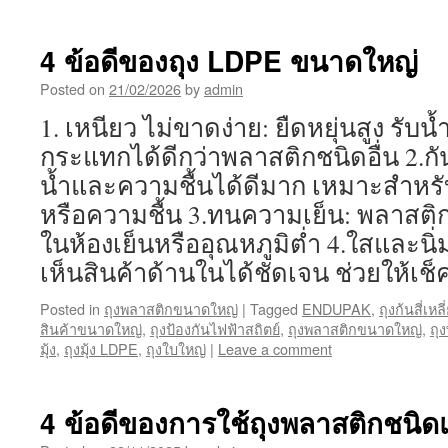
4 ข้อดีของถุง LDPE ขนาดใหญ่
Posted on
21/02/2026
by
admin
1. เหนียว ไม่ขาดง่าย: ยืดหยุ่นสูง รับน
กระแทกได้ดีกว่าพลาสติกชนิดอื่น 2.กันชื
น้ำและความชื้นได้ดีมาก เหมาะสำหรับ
หรือความชื้น 3.ทนความเย็น: พลาสติ
ในห้องเย็นหรืออุณหภูมิต่ำ 4.ใสและนิ่ม
เห็นสินค้าด้านในได้ชัดเจน ช่วยให้เช็
Posted in
ถุงพลาสติกขนาดใหญ่
|
Tagged
ENDUPAK
,
ถุงก้นสี่เห
สินค้าขนาดใหญ่
,
ถุงป้องกันไฟฟ้าสถิตย์
,
ถุงพลาสติกขนาดใหญ่
,
ถุ
มุ้ง
,
ถุงมุ้ง LDPE
,
ถุงใบใหญ่
|
Leave a comment
4 ข้อดีของการใช้ถุงพลาสติกชนิด