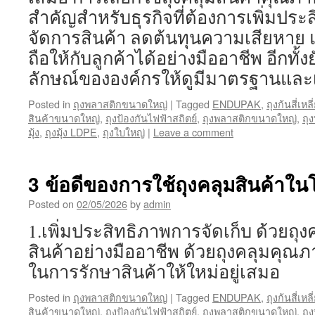
สำคัญสำหรับธุรกิจที่ต้องการเพิ่มปร
จัดการสินค้า ลดต้นทุนความเสียหาย แ
ถือให้กับลูกค้าได้อย่างมืออาชีพ อีกทั้
ลักษณ์ขององค์กรให้ดูมีมาตรฐานและเ
Posted in
ถุงพลาสติกขนาดใหญ่
|
Tagged
ENDUPAK
,
ถุงก้นสี่เห
สินค้าขนาดใหญ่
,
ถุงป้องกันไฟฟ้าสถิตย์
,
ถุงพลาสติกขนาดใหญ่
,
ถุ
มุ้ง
,
ถุงมุ้ง LDPE
,
ถุงใบใหญ่
|
Leave a comment
3 ข้อดีของการใช้ถุงคลุมสินค้าใ
Posted on
02/05/2026
by
admin
1.เพิ่มประสิทธิภาพการจัดเก็บ ด้วยถุง
สินค้าอย่างมืออาชีพ ด้วยถุงคลุมคุณภ
ในการรักษาสินค้าให้ใหม่อยู่เสมอ
Posted in
ถุงพลาสติกขนาดใหญ่
|
Tagged
ENDUPAK
,
ถุงก้นสี่เห
สินค้าขนาดใหญ่
,
ถุงป้องกันไฟฟ้าสถิตย์
,
ถุงพลาสติกขนาดใหญ่
,
ถุ