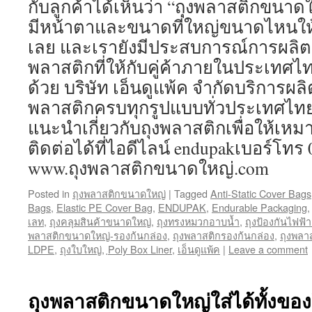
กับลูกค้าได้เห็นว่า “ถุงพลาสติกขนาด
มีหน้าตาและขนาดที่ใหญ่ขนาดไหนให
เลย และเรายังมีประสบการณ์การผลิต
พลาสติกที่ให้กับคู่ค้าภายในประเทศ
ด้วย บริษัท เอ็นดูแพ้ค จำกัดบริการผ
พลาสติกครบทุกรูปแบบทั่วประเทศไ
แนะนำเกี่ยวกับถุงพลาสติกเพื่อให้เห
ติดต่อได้ที่ไอดีไลน์ endupakเบอร์โทร
www.ถุงพลาสติกขนาดใหญ่.com
Posted in
ถุงพลาสติกขนาดใหญ่
|
Tagged
Anti-Static Cover Bags
Bags
,
Elastic PE Cover Bag
,
ENDUPAK
,
Endurable Packaging
เลท
,
ถุงคลุมสินค้าขนาดใหญ่
,
ถุงทรงหมวกอาบน้ำ
,
ถุงป้องกันไฟฟ้า
พลาสติกขนาดใหญ่-รองก้นกล่อง
,
ถุงพลาสติกรองก้นกล่อง
,
ถุงพลา
LDPE
,
ถุงใบใหญ่
,
ฺPoly Box Liner
,
เอ็นดูแพ้ค
|
Leave a comment
ถุงพลาสติกขนาดใหญ่ใส่ได้ทั้งของ