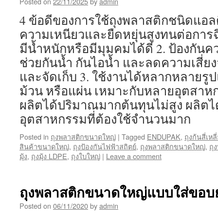
Posted on
22/11/2025
by
admin
4 ข้อดีของการใช้ถุงพลาสติกชนิดแอลด
ความเหนียวและยืดหยุ่นสูงทนต่อการฉี
มีน้ำหนักหรือมีมุมคมได้ดี 2. ป้องกัน
ช่วยกันน้ำ กันไอน้ำ และลดความเสี่ยง
และจัดเก็บ 3. ใช้งานได้หลากหลายรูป
ม้วน หรือแผ่น เหมาะกับหลายอุตสาหกร
ผลิตได้ปริมาณมากต้นทุนไม่สูง ผลิตได
อุตสาหกรรมที่ต้องใช้จำนวนมาก
Posted in
ถุงพลาสติกขนาดใหญ่
|
Tagged
ENDUPAK
,
ถุงก้นสี่เห
สินค้าขนาดใหญ่
,
ถุงป้องกันไฟฟ้าสถิตย์
,
ถุงพลาสติกขนาดใหญ่
,
ถุ
มุ้ง
,
ถุงมุ้ง LDPE
,
ถุงใบใหญ่
|
Leave a comment
ถุงพลาสติกขนาดใหญ่แบบใส่ขอบ
Posted on
06/11/2020
by
admin