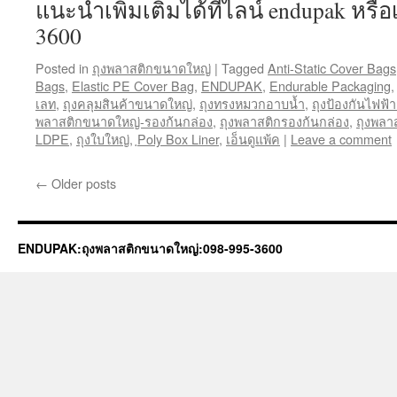
แนะนำเพิ่มเติมได้ที่ไลน์ endupak หร
3600
Posted in
ถุงพลาสติกขนาดใหญ่
|
Tagged
Anti-Static Cover Bags
Bags
,
Elastic PE Cover Bag
,
ENDUPAK
,
Endurable Packaging
เลท
,
ถุงคลุมสินค้าขนาดใหญ่
,
ถุงทรงหมวกอาบน้ำ
,
ถุงป้องกันไฟฟ้า
พลาสติกขนาดใหญ่-รองก้นกล่อง
,
ถุงพลาสติกรองก้นกล่อง
,
ถุงพลา
LDPE
,
ถุงใบใหญ่
,
ฺPoly Box Liner
,
เอ็นดูแพ้ค
|
Leave a comment
←
Older posts
ENDUPAK:ถุงพลาสติกขนาดใหญ่:098-995-3600