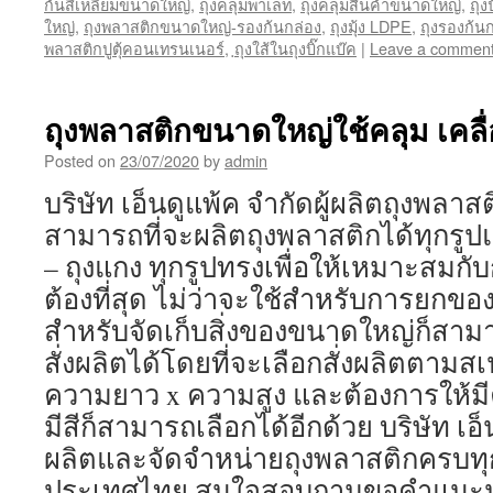
ก้นสี่เหลี่ยมขนาดใหญ่
,
ถุงคลุมพาเลท
,
ถุงคลุมสินค้าขนาดใหญ่
,
ถุง
ใหญ่
,
ถุงพลาสติกขนาดใหญ่-รองก้นกล่อง
,
ถุงมุ้ง LDPE
,
ถุงรองก้น
พลาสติกปูตุ้คอนเทรนเนอร์
,
ฺถุงใส้ในถุงบิ๊กแบ๊ค
|
Leave a commen
ถุงพลาสติกขนาดใหญ่ใช้คลุม เคลื
Posted on
23/07/2020
by
admin
บริษัท เอ็นดูแพ้ค จำกัดผู้ผลิตถุงพลาส
สามารถที่จะผลิตถุงพลาสติกได้ทุกรูปแบ
– ถุงแกง ทุกรูปทรงเพื่อให้เหมาะสมกั
ต้องที่สุด ไม่ว่าจะใช้สำหรับการยกข
สำหรับจัดเก็บสิ่งของขนาดใหญ่ก็สามาร
สั่งผลิตได้โดยที่จะเลือกสั่งผลิตตาม
ความยาว x ความสูง และต้องการให้ม
มีสีก็สามารถเลือกได้อีกด้วย บริษัท เอ
ผลิตและจัดจำหน่ายถุงพลาสติกครบทุก
ประเทศไทย สนใจสอบถามขอคำแนะนำเ