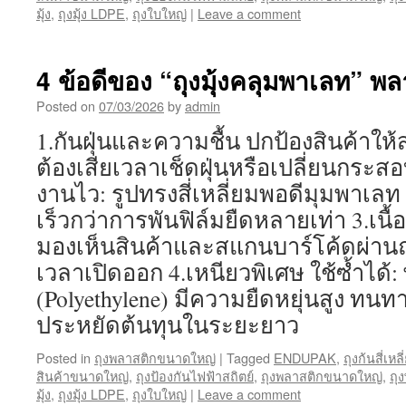
มุ้ง
,
ถุงมุ้ง LDPE
,
ถุงใบใหญ่
|
Leave a comment
4 ข้อดีของ “ถุงมุ้งคลุมพาเลท” พ
Posted on
07/03/2026
by
admin
1.กันฝุ่นและความชื้น ปกป้องสินค้าให
ต้องเสียเวลาเช็ดฝุ่นหรือเปลี่ยนกระสอ
งานไว: รูปทรงสี่เหลี่ยมพอดีมุมพาเลท
เร็วกว่าการพันฟิล์มยืดหลายเท่า 3.เนื้
มองเห็นสินค้าและสแกนบาร์โค้ดผ่านถุง
เวลาเปิดออก 4.เหนียวพิเศษ ใช้ซ้ำได้
(Polyethylene) มีความยืดหยุ่นสูง ทน
ประหยัดต้นทุนในระยะยาว
Posted in
ถุงพลาสติกขนาดใหญ่
|
Tagged
ENDUPAK
,
ถุงก้นสี่เห
สินค้าขนาดใหญ่
,
ถุงป้องกันไฟฟ้าสถิตย์
,
ถุงพลาสติกขนาดใหญ่
,
ถุ
มุ้ง
,
ถุงมุ้ง LDPE
,
ถุงใบใหญ่
|
Leave a comment