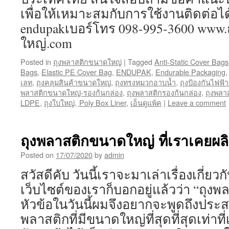
เพื่อให้เหมาะสมกับการใช้งานติดต่อได้
endupakเบอร์โทร 098-995-3600 www
ใหญ่.com
Posted in
ถุงพลาสติกขนาดใหญ่
|
Tagged
Anti-Static Cover Bags
Bags
,
Elastic PE Cover Bag
,
ENDUPAK
,
Endurable Packaging
เลท
,
ถุงคลุมสินค้าขนาดใหญ่
,
ถุงทรงหมวกอาบน้ำ
,
ถุงป้องกันไฟฟ้า
พลาสติกขนาดใหญ่-รองก้นกล่อง
,
ถุงพลาสติกรองก้นกล่อง
,
ถุงพลา
LDPE
,
ถุงใบใหญ่
,
ฺPoly Box Liner
,
เอ็นดูแพ้ค
|
Leave a comment
ถุงพลาสติกขนาดใหญ่ ที่เราเคยผ
Posted on
17/07/2020
by
admin
สวัสดีคับ วันนี้เราจะมาเล่าเรื่องเกี่ยว
เว็บไซต์ของเราก็บอกอยู่แล้วว่า “ถุ
หัวข้อในวันนี้ผมจึงอยากจะพูดถึงประ
พลาสติกที่มีขนาดใหญ่ที่สุดที่สุดเท่า