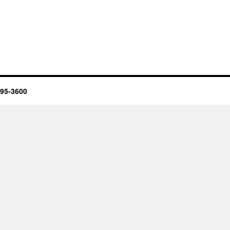
95-3600