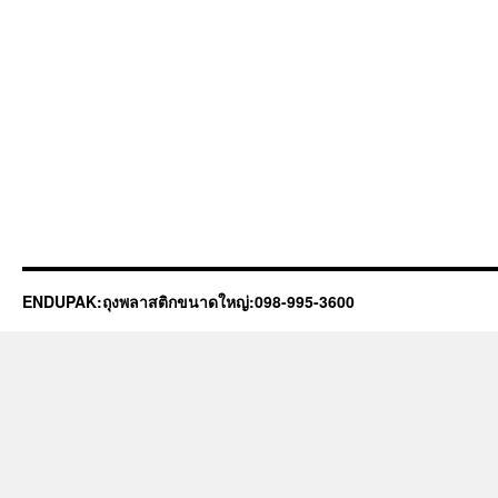
ENDUPAK:ถุงพลาสติกขนาดใหญ่:098-995-3600