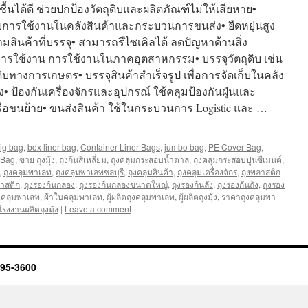
นได้ดี ช่วยปกป้องวัตถุดิบและผลิตภัณฑ์ไม่ให้เสียหาย•
การใช้งานในคลังสินค้าและกระบวนการขนส่ง• ยืดหยุ่นสูง
สินค้าที่บรรจุ• สามารถรีไซเคิลได้ ลดปัญหาด้านสิ่ง
ารใช้งาน การใช้งานในภาคอุตสาหกรรม• บรรจุวัตถุดิบ เช่น
ดิบทางการเกษตร• บรรจุสินค้าสำเร็จรูป เพื่อการจัดเก็บในคลัง
• ป้องกันเครื่องจักรและอุปกรณ์ ใช้คลุมป้องกันฝุ่นและ
ือขนย้าย• ขนส่งสินค้า ใช้ในกระบวนการ Logistic และ …
ig bag
,
box liner bag
,
Container Liner Bags
,
jumbo bag
,
PE Cover Bag
,
 Bag
,
ขาย ถุงมุ้ง
,
ถุงก้นสี่เหลี่ยม
,
ถุงคลุมกระสอบน้ำตาล
,
ถุงคลุมกระสอบปูนซีเมนต์
,
,
ถุงคลุมพาเลท
,
ถุงคลุมพาเลทชลบุรี
,
ถุงคลุมสินค้า
,
ถุงคลุมเครื่องจักร
,
ถุงพลาสติก
ลาสติก
,
ถุงรองก้นกล่อง
,
ถุงรองก้นกล่องขนาดใหญ่
,
ถุงรองก้นลัง
,
ถุงรองกันถัง
,
ถุงรอง
าคลุมพาเลท
,
ผ้าใบคลุมพาเลท
,
ผู้ผลิตถุงคลุมพาเลท
,
ผู้ผลิตถุงมุ้ง
,
ราคาถุงคลุมพา
โรงงานผลิตถุงมุ้ง
|
Leave a comment
95-3600