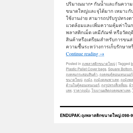
ปริมาณมาก• กันน้ำและกันความชื้
ขนาดใหญ่และจุได้มาก เหมาะกับ
ใช้งานง่าย สามารถปรับรูปทรงตาม
แวดล้อมและเพิ่มความคุ้มค่าในก
พลาสติกเม็ด เคมีภัณฑ์ หรือวัตถุ
สินค้าหรือเตรียมสำหรับการขนส่ง
ความชื้นระหว่างการเก็บรักษาหร
Continue reading
→
Posted in
ถุงพลาสติกขนาดใหญ่
|
Tagged
b
Plastic Pallet Cover bags
,
Square Bottom
ถุงคลุมกระสอบสินค้า
,
ถุงคลุมตู้คอนเทนเนอร์
ขนาดใหญ่
,
ถุงมุ้ง
,
ถุงมุ้งคลุมพาเลท
,
ถุงมุ้งพ
ด้านในตู้คอนเทนเนอร์
,
ถุงรูปทรงสี่เหลี่ยม
,
ผ้
เลท
,
ราคาถุงมุ้ง
,
โรงงานผลิตถุงคลุมพาเลท
,
ENDUPAK:ถุงพลาสติกขนาดใหญ่:098-9