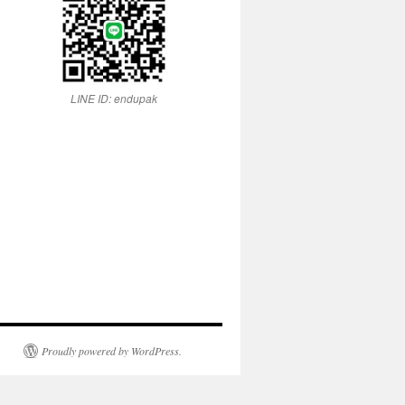
LINE ID: endupak
Proudly powered by WordPress.