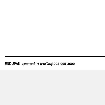
ENDUPAK:ถุงพลาสติกขนาดใหญ่:098-995-3600