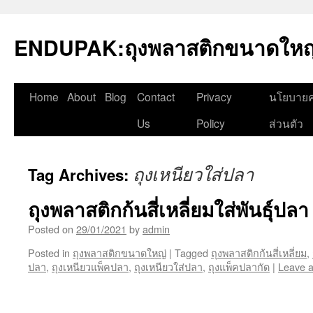
Skip
to
ENDUPAK:ถุงพลาสติกขนาดใหญ่
content
Home
About
Blog
Contact
Privacy
นโยบายค
Us
Policy
ส่วนตัว
ถุงเหนียวใส่ปลา
Tag Archives:
ถุงพลาสติกก้นสี่เหลี่ยมใส่พันธุ์ปลา
Posted on
29/01/2021
by
admin
Posted in
ถุงพลาสติกขนาดใหญ่
|
Tagged
ถุงพลาสติกก้นสี่เหลี่ยม
,
ปลา
,
ถุงเหนียวแพ็คปลา
,
ถุงเหนียวใส่ปลา
,
ถุงแพ็คปลากัด
|
Leave 