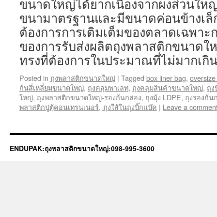
ขนาดใหญ่ได้ยากเนื่องจากผงส่วนใหญ
ขนามาตรฐานและมีขนาดค่อนข้างเล็ก 
ต้องการการเติมเต็มของตลาดเฉพาะกลุ่ม
ของการรับส่งผลิตถุงพลาสติกขนาด
ทรงที่ต้องการในประมาณที่ไม่มากเกิ
Posted in
ถุงพลาสติกขนาดใหญ่
|
Tagged
box liner bag
,
oversize
ก้นสี่เหลี่ยมขนาดใหญ่
,
ถุงคลุมพาเลท
,
ถุงคลุมสินค้าขนาดใหญ่
,
ถุง
ใหญ่
,
ถุงพลาสติกขนาดใหญ่-รองก้นกล่อง
,
ถุงมุ้ง LDPE
,
ถุงรองก้น
พลาสติกปูตุ้คอนเทรนเนอร์
,
ฺถุงใส้ในถุงบิ๊กแบ๊ค
|
Leave a commen
ENDUPAK:ถุงพลาสติกขนาดใหญ่:098-995-3600