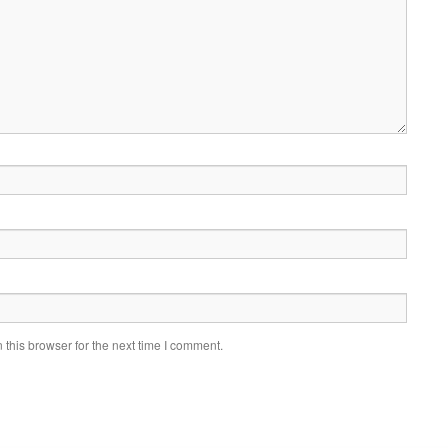
this browser for the next time I comment.