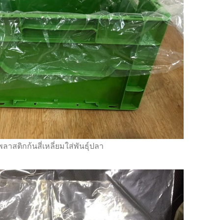
พลาสติกก้นสี่เหลี่ยมใส่พันธุ์ปลา