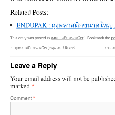
Related Posts:
ENDUPAK : ถุงพลาสติกขนาดใหญ่
This entry was posted in
ถุงพลาสติกขนาดใหญ่
. Bookmark the
pe
←
ถุงพลาสติกขนาดใหญ่คลุมเฟอร์นิเจอร์
ประเ
Leave a Reply
Your email address will not be publishe
*
marked
Comment
*