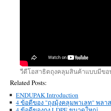
วีดีโอสาธิตถุงคลุมสินค้าแบบมีขอ
Related Posts:
ENDUPAK Introduction
4 ข้อดีของ "ถุงมุ้งคลุมพาเลท" พลา
4 ข้อดีของถุง LDPE ขนาดใหญ่