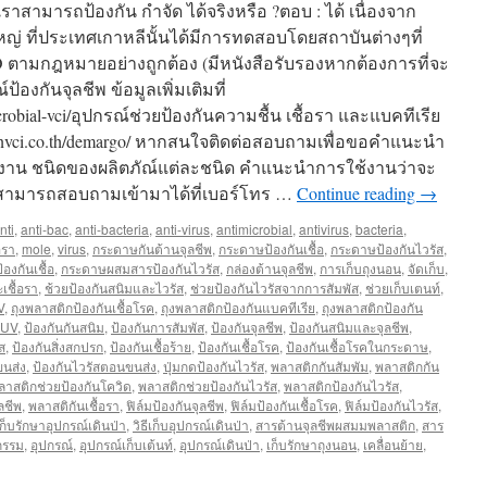
าสามารถป้องกัน กำจัด ได้จริงหรือ ?ตอบ : ได้ เนื่องจาก
ญ่ ที่ประเทศเกาหลีนั้นได้มีการทดสอบโดยสถาบันต่างๆที่
O ตามกฎหมายอย่างถูกต้อง (มีหนังสือรับรองหากต้องการที่จะ
องกันจุลชีพ ข้อมูลเพิ่มเติมที่
microbial-vci/อุปกรณ์ช่วยป้องกันความชื้น เชื้อรา และแบคทีเรีย
.greenvci.co.th/demargo/ หากสนใจติดต่อสอบถามเพื่อขอคำแนะนำ
รใช้งาน ชนิดของผลิตภัณ์แต่ละชนิด คำแนะนำการใช้งานว่าจะ
สามารถสอบถามเข้ามาได้ที่เบอร์โทร …
Continue reading
→
nti
,
anti-bac
,
anti-bacteria
,
anti-virus
,
antimicrobial
,
antivirus
,
bacteria
,
อรา
,
mole
,
virus
,
กระดาษกันต้านจุลชีพ
,
กระดาษป้องกันเชื้อ
,
กระดาษป้องกันไวรัส
,
งกันเชื้อ
,
กระดาษผสมสารป้องกันไวรัส
,
กล่องต้านจุลชีพ
,
การเก็บถุงนอน
,
จัดเก็บ
,
เชื้อรา
,
ช้วยป้องกันสนิมและไวรัส
,
ช่วยป้องกันไวรัสจากการสัมพัส
,
ช่วยเก็บเตนท์
,
V
,
ถุงพลาสติกป้องกันเชื้อโรค
,
ถุงพลาสติกป้องกันแบคทีเรีย
,
ถุงพลาสติกป้องกัน
 UV
,
ป้องกันกันสนิม
,
ป้องกันการสัมพัส
,
ป้องกันจุลชีพ
,
ป้องกันสนิมและจุลชีพ
,
ส
,
ป้องกันสิ่งสกปรก
,
ป้องกันเชื้อร้าย
,
ป้องกันเชื้อโรค
,
ป้องกันเชื้อโรคในกระดาษ
,
ขนส่ง
,
ป้องกันไวรัสตอนขนส่ง
,
ปุ่มกดป้องกันไวรัส
,
พลาสติกกันสัมพัม
,
พลาสติกกัน
ลาสติกช่วยป้องกันโควิด
,
พลาสติกช่วยป้องกันไวรัส
,
พลาสติกป้องกันไวรัส
,
ลชีพ
,
พลาสติกันเชื้อรา
,
ฟิล์มป้องกันจุลชีพ
,
ฟิล์มป้องกันเชื้อโรค
,
ฟิล์มป้องกันไวรัส
,
ีเก็บรักษาอุปกรณ์เดินป่า
,
วิธีเก็บอุปกรณ์เดินป่า
,
สารต้านจุลชีพผสมมพลาสติก
,
สาร
กรรม
,
อุปกรณ์
,
อุปกรณ์เก็บเต้นท์
,
อุปกรณ์เดินป่า
,
เก็บรักษาถุงนอน
,
เคลื่อนย้าย
,