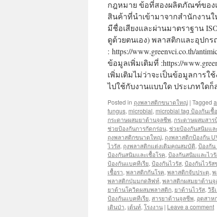
กฎหมาย ข้อที่สองผลิตภัณฑ์ของเร
สินค้าที่นำเข้ามาจากสำนักงานให
มีชื่อเสียงและผ่านมาตราฐาน IS
ดูด้วยตนเอง) พลาสติกและอุปกรณ์ป้
: https://www.greenvci.co.th/anti
ข้อมูลเพิ่มเติมที่ :https://www
เพิ่มเติมไม่ว่าจะเป็นข้อมูลกา
ไปใช้กับงานแบบใด ประเภทใดก็
Posted in
ถุงพลาสติกขนาดใหญ่
|
Tagged
a
fungus
,
microbial
,
microbial tag ป้องกันเชื้
กระดาษผสมยาต้านจุลชีพ
,
กระดาษผสมสารป้อ
ช่วยป้องกันการกัดกร่อน
,
ช่วยป้องกันสนิมและ
ถุงพลาสติกขนาดใหญ่
,
ถุงพลาสติกป้องกัน U
ไวรัส
,
ถุงพลาสติกแต่งเติมคุณสมบัติ
,
ป้องกัน
ป้องกันสนิมและเชื้อโรค
,
ป้องกันสนิมและไวรั
ป้องกันแบคทีเรีย
,
ป้องกันไวรัส
,
ป้องกันไวรัส
เชื้อรา
,
พลาสติกกันโรค
,
พลาสติกจับประตุ
,
พ
พลาสติกปุ่มมกดลิฟท์
,
พลาสติกผสมยาต้านจุ
ยาต้านโควิดผสมพลาสติก
,
ยาต้านไวรัส
,
วิธ
ป้องกันแบคทีเรีย
,
สารยาต้านจุลชีพ
,
อุตสาห
เดินป่า
,
เต้นท์
,
โรงงาน
|
Leave a comment