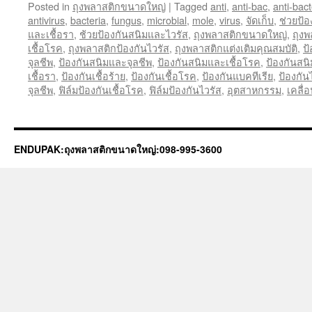
Posted in
ถุงพลาสติกขนาดใหญ่
|
Tagged
anti
,
anti-bac
,
anti-bact
antivirus
,
bacteria
,
fungus
,
microbial
,
mole
,
virus
,
จัดเก็บ
,
ช่วยป้
และเชื้อรา
,
ช้วยป้องกันสนิมและไวรัส
,
ถุงพลาสติกขนาดใหญ่
,
ถุงพ
เชื้อโรค
,
ถุงพลาสติกป้องกันไวรัส
,
ถุงพลาสติกแต่งเติมคุณสมบัติ
,
ป
จุลชีพ
,
ป้องกันสนิมและจุลชีพ
,
ป้องกันสนิมและเชื้อโรค
,
ป้องกันสน
เชื้อรา
,
ป้องกันเชื้อร้าย
,
ป้องกันเชื้อโรค
,
ป้องกันแบคทีเรีย
,
ป้องกัน
จุลชีพ
,
ฟิล์มป้องกันเชื้อโรค
,
ฟิล์มป้องกันไวรัส
,
อุตสาหกรรม
,
เคลื่
ENDUPAK:ถุงพลาสติกขนาดใหญ่:098-995-3600