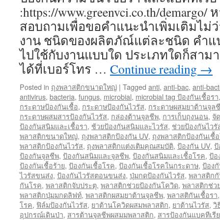
:https://www.greenvci.co.th/demargo/
สอบถามเพื่อขอคำแนะนำเพิ่มเติมไม่ว่
งาน ชนิดของผลิตภัณ์แต่ละชนิด คำแ
ไปใช้กับงานแบบใด ประเภทใดก็สาม
ได้ที่เบอร์โทร …
Continue reading
→
Posted in
ถุงพลาสติกขนาดใหญ่
|
Tagged
anti
,
anti-bac
,
anti-bact
antivirus
,
bacteria
,
fungus
,
microbial
,
microbial tag ป้องกันเชื้อรา
กระดาษป้องกันเชื้อ
,
กระดาษป้องกันไวรัส
,
กระดาษผสมยาต้านจุลช
กระดาษผสมสารป้องกันไวรัส
,
กล่องต้านจุลชีพ
,
การเก็บถุงนอน
,
จั
ป้องกันสนิมและเชื้อรา
,
ช้วยป้องกันสนิมและไวรัส
,
ช่วยป้องกันไวร
พลาสติกขนาดใหญ่
,
ถุงพลาสติกป้องกัน UV
,
ถุงพลาสติกป้องกันเชื้
พลาสติกป้องกันไวรัส
,
ถุงพลาสติกแต่งเติมคุณสมบัติ
,
ป้องกัน UV
,
ป
ป้องกันจุลชีพ
,
ป้องกันสนิมและจุลชีพ
,
ป้องกันสนิมและเชื้อโรค
,
ป้อ
ป้องกันเชื้อร้าย
,
ป้องกันเชื้อโรค
,
ป้องกันเชื้อโรคในกระดาษ
,
ป้องก
ไวรัสขนส่ง
,
ป้องกันไวรัสตอนขนส่ง
,
ปุ่มกดป้องกันไวรัส
,
พลาสติกกั
กันโรค
,
พลาสติกจับประตุ
,
พลาสติกช่วยป้องกันโควิด
,
พลาสติกช่วย
พลาสติกปุ่มมกดลิฟท์
,
พลาสติกผสมยาต้านจุลชีพ
,
พลาสติกันเชื้อรา
โรค
,
ฟิล์มป้องกันไวรัส
,
ยาต้านโควิดผสมพลาสติก
,
ยาต้านไวรัส
,
วิ
อุปกรณ์เดินป่า
,
สารต้านจุลชีพผสมมพลาสติก
,
สารป้องกันแบคทีเรีย