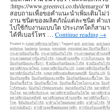
:https://www.greenvci.co.th/demargo/
สอบถามเพื่อขอคำแนะนำเพิ่มเติมไม่ว่
งาน ชนิดของผลิตภัณ์แต่ละชนิด คำแ
ไปใช้กับงานแบบใด ประเภทใดก็สาม
ได้ที่เบอร์โทร …
Continue reading
→
Posted in
ถุงพลาสติกขนาดใหญ่
|
Tagged
anti
,
anti-bac
,
anti-bact
antivirus
,
bacteria
,
fungus
,
microbial
,
microbial tag ป้องกันเชื้อรา
กระดาษป้องกันเชื้อ
,
กระดาษป้องกันไวรัส
,
กระดาษผสมยาต้านจุลช
กระดาษผสมสารป้องกันไวรัส
,
กล่องต้านจุลชีพ
,
การเก็บถุงนอน
,
จั
ป้องกันสนิมและเชื้อรา
,
ช้วยป้องกันสนิมและไวรัส
,
ช่วยป้องกันไวร
พลาสติกขนาดใหญ่
,
ถุงพลาสติกป้องกัน UV
,
ถุงพลาสติกป้องกันเชื้
พลาสติกป้องกันไวรัส
,
ถุงพลาสติกแต่งเติมคุณสมบัติ
,
ป้องกัน UV
,
ป
ป้องกันจุลชีพ
,
ป้องกันสนิมและจุลชีพ
,
ป้องกันสนิมและเชื้อโรค
,
ป้อ
ป้องกันเชื้อร้าย
,
ป้องกันเชื้อโรค
,
ป้องกันเชื้อโรคในกระดาษ
,
ป้องก
ไวรัสขนส่ง
,
ป้องกันไวรัสตอนขนส่ง
,
ปุ่มกดป้องกันไวรัส
,
พลาสติกกั
กันโรค
,
พลาสติกจับประตุ
,
พลาสติกช่วยป้องกันโควิด
,
พลาสติกช่วย
พลาสติกปุ่มมกดลิฟท์
,
พลาสติกผสมยาต้านจุลชีพ
,
พลาสติกันเชื้อรา
โรค
,
ฟิล์มป้องกันไวรัส
,
ยาต้านโควิดผสมพลาสติก
,
ยาต้านไวรัส
,
วิ
อุปกรณ์เดินป่า
,
สารต้านจุลชีพผสมมพลาสติก
,
สารป้องกันแบคทีเรีย