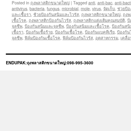
Posted in
ถุงพลาสติกขนาดใหญ่
|
Tagged
anti
,
anti-bac
,
anti-bact
antivirus
,
bacteria
,
fungus
,
microbial
,
mole
,
virus
,
จัดเก็บ
,
ช่วยป้
และเชื้อรา
,
ช้วยป้องกันสนิมและไวรัส
,
ถุงพลาสติกขนาดใหญ่
,
ถุงพ
เชื้อโรค
,
ถุงพลาสติกป้องกันไวรัส
,
ถุงพลาสติกแต่งเติมคุณสมบัติ
,
ป
จุลชีพ
,
ป้องกันสนิมและจุลชีพ
,
ป้องกันสนิมและเชื้อโรค
,
ป้องกันสน
เชื้อรา
,
ป้องกันเชื้อร้าย
,
ป้องกันเชื้อโรค
,
ป้องกันแบคทีเรีย
,
ป้องกัน
จุลชีพ
,
ฟิล์มป้องกันเชื้อโรค
,
ฟิล์มป้องกันไวรัส
,
อุตสาหกรรม
,
เคลื่
ENDUPAK:ถุงพลาสติกขนาดใหญ่:098-995-3600