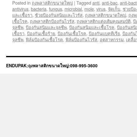
Posted in
ถุงพลาสติกขนาดใหญ่
|
Tagged
anti
,
anti-bac
,
anti-bact
antivirus
,
bacteria
,
fungus
,
microbial
,
mole
,
virus
,
จัดเก็บ
,
ช่วยป้
และเชื้อรา
,
ช้วยป้องกันสนิมและไวรัส
,
ถุงพลาสติกขนาดใหญ่
,
ถุงพ
เชื้อโรค
,
ถุงพลาสติกป้องกันไวรัส
,
ถุงพลาสติกแต่งเติมคุณสมบัติ
,
ป
จุลชีพ
,
ป้องกันสนิมและจุลชีพ
,
ป้องกันสนิมและเชื้อโรค
,
ป้องกันสน
เชื้อรา
,
ป้องกันเชื้อร้าย
,
ป้องกันเชื้อโรค
,
ป้องกันแบคทีเรีย
,
ป้องกัน
จุลชีพ
,
ฟิล์มป้องกันเชื้อโรค
,
ฟิล์มป้องกันไวรัส
,
อุตสาหกรรม
,
เคลื่
ENDUPAK:ถุงพลาสติกขนาดใหญ่:098-995-3600