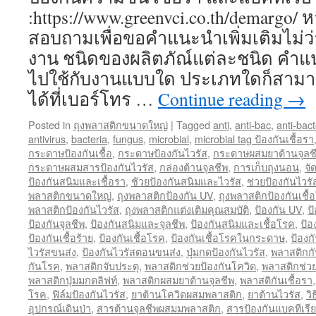
:https://www.greenvci.co.th/demargo/
สอบถามเพื่อขอคำแนะนำเพิ่มเติมไม่ว่
งาน ชนิดของผลิตภัณ์แต่ละชนิด คำแ
ไปใช้กับงานแบบใด ประเภทใดก็สาม
ได้ที่เบอร์โทร …
Continue reading
→
Posted in
ถุงพลาสติกขนาดใหญ่
|
Tagged
anti
,
anti-bac
,
anti-bact
antivirus
,
bacteria
,
fungus
,
microbial
,
microbial tag ป้องกันเชื้อรา
กระดาษป้องกันเชื้อ
,
กระดาษป้องกันไวรัส
,
กระดาษผสมยาต้านจุลช
กระดาษผสมสารป้องกันไวรัส
,
กล่องต้านจุลชีพ
,
การเก็บถุงนอน
,
จั
ป้องกันสนิมและเชื้อรา
,
ช้วยป้องกันสนิมและไวรัส
,
ช่วยป้องกันไวร
พลาสติกขนาดใหญ่
,
ถุงพลาสติกป้องกัน UV
,
ถุงพลาสติกป้องกันเชื้
พลาสติกป้องกันไวรัส
,
ถุงพลาสติกแต่งเติมคุณสมบัติ
,
ป้องกัน UV
,
ป
ป้องกันจุลชีพ
,
ป้องกันสนิมและจุลชีพ
,
ป้องกันสนิมและเชื้อโรค
,
ป้อ
ป้องกันเชื้อร้าย
,
ป้องกันเชื้อโรค
,
ป้องกันเชื้อโรคในกระดาษ
,
ป้องก
ไวรัสขนส่ง
,
ป้องกันไวรัสตอนขนส่ง
,
ปุ่มกดป้องกันไวรัส
,
พลาสติกกั
กันโรค
,
พลาสติกจับประตุ
,
พลาสติกช่วยป้องกันโควิด
,
พลาสติกช่วย
พลาสติกปุ่มมกดลิฟท์
,
พลาสติกผสมยาต้านจุลชีพ
,
พลาสติกันเชื้อรา
โรค
,
ฟิล์มป้องกันไวรัส
,
ยาต้านโควิดผสมพลาสติก
,
ยาต้านไวรัส
,
วิ
อุปกรณ์เดินป่า
,
สารต้านจุลชีพผสมมพลาสติก
,
สารป้องกันแบคทีเรีย