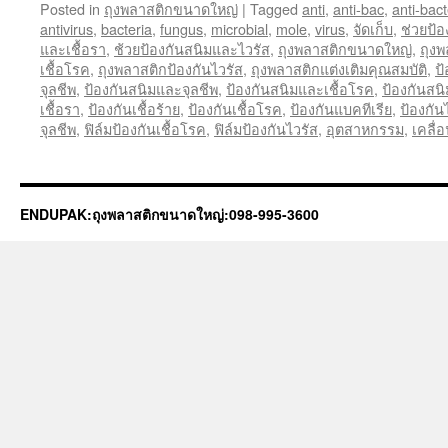
Posted in
ถุงพลาสติกขนาดใหญ่
|
Tagged
anti
,
anti-bac
,
anti-bact
antivirus
,
bacteria
,
fungus
,
microbial
,
mole
,
virus
,
จัดเก็บ
,
ช่วยป้
และเชื้อรา
,
ช้วยป้องกันสนิมและไวรัส
,
ถุงพลาสติกขนาดใหญ่
,
ถุงพ
เชื้อโรค
,
ถุงพลาสติกป้องกันไวรัส
,
ถุงพลาสติกแต่งเติมคุณสมบัติ
,
ป
จุลชีพ
,
ป้องกันสนิมและจุลชีพ
,
ป้องกันสนิมและเชื้อโรค
,
ป้องกันสน
เชื้อรา
,
ป้องกันเชื้อร้าย
,
ป้องกันเชื้อโรค
,
ป้องกันแบคทีเรีย
,
ป้องกัน
จุลชีพ
,
ฟิล์มป้องกันเชื้อโรค
,
ฟิล์มป้องกันไวรัส
,
อุตสาหกรรม
,
เคลื่
ENDUPAK:ถุงพลาสติกขนาดใหญ่:098-995-3600