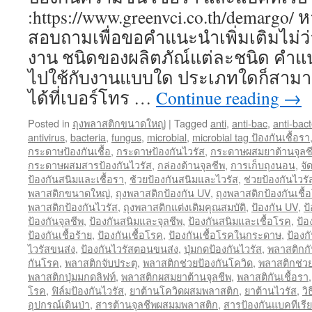
:https://www.greenvci.co.th/demargo/
สอบถามเพื่อขอคำแนะนำเพิ่มเติมไม่ว่
งาน ชนิดของผลิตภัณ์แต่ละชนิด คำแ
ไปใช้กับงานแบบใด ประเภทใดก็สาม
ได้ที่เบอร์โทร …
Continue reading
→
Posted in
ถุงพลาสติกขนาดใหญ่
|
Tagged
anti
,
anti-bac
,
anti-bact
antivirus
,
bacteria
,
fungus
,
microbial
,
microbial tag ป้องกันเชื้อรา
กระดาษป้องกันเชื้อ
,
กระดาษป้องกันไวรัส
,
กระดาษผสมยาต้านจุลช
กระดาษผสมสารป้องกันไวรัส
,
กล่องต้านจุลชีพ
,
การเก็บถุงนอน
,
จั
ป้องกันสนิมและเชื้อรา
,
ช้วยป้องกันสนิมและไวรัส
,
ช่วยป้องกันไวร
พลาสติกขนาดใหญ่
,
ถุงพลาสติกป้องกัน UV
,
ถุงพลาสติกป้องกันเชื้
พลาสติกป้องกันไวรัส
,
ถุงพลาสติกแต่งเติมคุณสมบัติ
,
ป้องกัน UV
,
ป
ป้องกันจุลชีพ
,
ป้องกันสนิมและจุลชีพ
,
ป้องกันสนิมและเชื้อโรค
,
ป้อ
ป้องกันเชื้อร้าย
,
ป้องกันเชื้อโรค
,
ป้องกันเชื้อโรคในกระดาษ
,
ป้องก
ไวรัสขนส่ง
,
ป้องกันไวรัสตอนขนส่ง
,
ปุ่มกดป้องกันไวรัส
,
พลาสติกกั
กันโรค
,
พลาสติกจับประตุ
,
พลาสติกช่วยป้องกันโควิด
,
พลาสติกช่วย
พลาสติกปุ่มมกดลิฟท์
,
พลาสติกผสมยาต้านจุลชีพ
,
พลาสติกันเชื้อรา
โรค
,
ฟิล์มป้องกันไวรัส
,
ยาต้านโควิดผสมพลาสติก
,
ยาต้านไวรัส
,
วิ
อุปกรณ์เดินป่า
,
สารต้านจุลชีพผสมมพลาสติก
,
สารป้องกันแบคทีเรีย