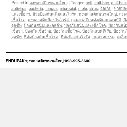
Posted in
ถุงพลาสติกขนาดใหญ่
|
Tagged
anti
,
anti-bac
,
anti-bact
antivirus
,
bacteria
,
fungus
,
microbial
,
mole
,
virus
,
จัดเก็บ
,
ช่วยป้
และเชื้อรา
,
ช้วยป้องกันสนิมและไวรัส
,
ถุงพลาสติกขนาดใหญ่
,
ถุงพ
เชื้อโรค
,
ถุงพลาสติกป้องกันไวรัส
,
ถุงพลาสติกแต่งเติมคุณสมบัติ
,
ป
จุลชีพ
,
ป้องกันสนิมและจุลชีพ
,
ป้องกันสนิมและเชื้อโรค
,
ป้องกันสน
เชื้อรา
,
ป้องกันเชื้อร้าย
,
ป้องกันเชื้อโรค
,
ป้องกันแบคทีเรีย
,
ป้องกัน
จุลชีพ
,
ฟิล์มป้องกันเชื้อโรค
,
ฟิล์มป้องกันไวรัส
,
อุตสาหกรรม
,
เคลื่
ENDUPAK:ถุงพลาสติกขนาดใหญ่:098-995-3600