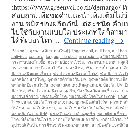
:https://www.greenvci.co.th/demargo/
สอบถามเพื่อขอคำแนะนำเพิ่มเติมไม่ว่
งาน ชนิดของผลิตภัณ์แต่ละชนิด คำแ
ไปใช้กับงานแบบใด ประเภทใดก็สาม
ได้ที่เบอร์โทร …
Continue reading
→
Posted in
ถุงพลาสติกขนาดใหญ่
|
Tagged
anti
,
anti-bac
,
anti-bact
antivirus
,
bacteria
,
fungus
,
microbial
,
microbial tag ป้องกันเชื้อรา
กระดาษป้องกันเชื้อ
,
กระดาษป้องกันไวรัส
,
กระดาษผสมยาต้านจุลช
กระดาษผสมสารป้องกันไวรัส
,
กล่องต้านจุลชีพ
,
การเก็บถุงนอน
,
จั
ป้องกันสนิมและเชื้อรา
,
ช้วยป้องกันสนิมและไวรัส
,
ช่วยป้องกันไวร
พลาสติกขนาดใหญ่
,
ถุงพลาสติกป้องกัน UV
,
ถุงพลาสติกป้องกันเชื้
พลาสติกป้องกันไวรัส
,
ถุงพลาสติกแต่งเติมคุณสมบัติ
,
ป้องกัน UV
,
ป
ป้องกันจุลชีพ
,
ป้องกันสนิมและจุลชีพ
,
ป้องกันสนิมและเชื้อโรค
,
ป้อ
ป้องกันเชื้อร้าย
,
ป้องกันเชื้อโรค
,
ป้องกันเชื้อโรคในกระดาษ
,
ป้องก
ไวรัสขนส่ง
,
ป้องกันไวรัสตอนขนส่ง
,
ปุ่มกดป้องกันไวรัส
,
พลาสติกกั
กันโรค
,
พลาสติกจับประตุ
,
พลาสติกช่วยป้องกันโควิด
,
พลาสติกช่วย
พลาสติกปุ่มมกดลิฟท์
,
พลาสติกผสมยาต้านจุลชีพ
,
พลาสติกันเชื้อรา
โรค
,
ฟิล์มป้องกันไวรัส
,
ยาต้านโควิดผสมพลาสติก
,
ยาต้านไวรัส
,
วิ
อุปกรณ์เดินป่า
,
สารต้านจุลชีพผสมมพลาสติก
,
สารป้องกันแบคทีเรีย