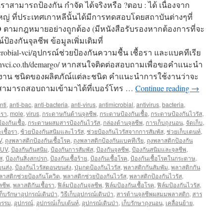
าสามารถป้องกัน กำจัด ได้จริงหรือ ?ตอบ : ได้ เนื่องจาก
ญ่ ที่ประเทศเกาหลีนั้นได้มีการทดสอบโดยสถาบันต่างๆที่
O ตามกฎหมายอย่างถูกต้อง (มีหนังสือรับรองหากต้องการที่จะ
องกันจุลชีพ ข้อมูลเพิ่มเติมที่
microbial-vci/อุปกรณ์ช่วยป้องกันความชื้น เชื้อรา และแบคทีเรีย
.greenvci.co.th/demargo/ หากสนใจติดต่อสอบถามเพื่อขอคำแนะนำ
รใช้งาน ชนิดของผลิตภัณ์แต่ละชนิด คำแนะนำการใช้งานว่าจะ
สามารถสอบถามเข้ามาได้ที่เบอร์โทร …
Continue reading
→
nti
,
anti-bac
,
anti-bacteria
,
anti-virus
,
antimicrobial
,
antivirus
,
bacteria
,
อรา
,
mole
,
virus
,
กระดาษกันต้านจุลชีพ
,
กระดาษป้องกันเชื้อ
,
กระดาษป้องกันไวรัส
,
งกันเชื้อ
,
กระดาษผสมสารป้องกันไวรัส
,
กล่องต้านจุลชีพ
,
การเก็บถุงนอน
,
จัดเก็บ
,
เชื้อรา
,
ช้วยป้องกันสนิมและไวรัส
,
ช่วยป้องกันไวรัสจากการสัมพัส
,
ช่วยเก็บเตนท์
,
V
,
ถุงพลาสติกป้องกันเชื้อโรค
,
ถุงพลาสติกป้องกันแบคทีเรีย
,
ถุงพลาสติกป้องกัน
 UV
,
ป้องกันกันสนิม
,
ป้องกันการสัมพัส
,
ป้องกันจุลชีพ
,
ป้องกันสนิมและจุลชีพ
,
ส
,
ป้องกันสิ่งสกปรก
,
ป้องกันเชื้อร้าย
,
ป้องกันเชื้อโรค
,
ป้องกันเชื้อโรคในกระดาษ
,
ขนส่ง
,
ป้องกันไวรัสตอนขนส่ง
,
ปุ่มกดป้องกันไวรัส
,
พลาสติกกันสัมพัม
,
พลาสติกกัน
ลาสติกช่วยป้องกันโควิด
,
พลาสติกช่วยป้องกันไวรัส
,
พลาสติกป้องกันไวรัส
,
ลชีพ
,
พลาสติกันเชื้อรา
,
ฟิล์มป้องกันจุลชีพ
,
ฟิล์มป้องกันเชื้อโรค
,
ฟิล์มป้องกันไวรัส
,
ีเก็บรักษาอุปกรณ์เดินป่า
,
วิธีเก็บอุปกรณ์เดินป่า
,
สารต้านจุลชีพผสมมพลาสติก
,
สาร
กรรม
,
อุปกรณ์
,
อุปกรณ์เก็บเต้นท์
,
อุปกรณ์เดินป่า
,
เก็บรักษาถุงนอน
,
เคลื่อนย้าย
,