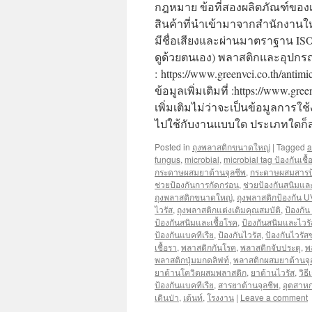
กฎหมาย ข้อที่สองผลิตภัณฑ์ของเร
สินค้าที่นำเข้ามาจากสำนักงานให
มีชื่อเสียงและผ่านมาตราฐาน IS
ดูด้วยตนเอง) พลาสติกและอุปกรณ์ป้
: https://www.greenvci.co.th/anti
ข้อมูลเพิ่มเติมที่ :https://www
เพิ่มเติมไม่ว่าจะเป็นข้อมูลกา
ไปใช้กับงานแบบใด ประเภทใดก็
Posted in
ถุงพลาสติกขนาดใหญ่
|
Tagged
a
fungus
,
microbial
,
microbial tag ป้องกันเชื้
กระดาษผสมยาต้านจุลชีพ
,
กระดาษผสมสารป้อ
ช่วยป้องกันการกัดกร่อน
,
ช่วยป้องกันสนิมและ
ถุงพลาสติกขนาดใหญ่
,
ถุงพลาสติกป้องกัน U
ไวรัส
,
ถุงพลาสติกแต่งเติมคุณสมบัติ
,
ป้องกัน
ป้องกันสนิมและเชื้อโรค
,
ป้องกันสนิมและไวรั
ป้องกันแบคทีเรีย
,
ป้องกันไวรัส
,
ป้องกันไวรัส
เชื้อรา
,
พลาสติกกันโรค
,
พลาสติกจับประตุ
,
พ
พลาสติกปุ่มมกดลิฟท์
,
พลาสติกผสมยาต้านจุ
ยาต้านโควิดผสมพลาสติก
,
ยาต้านไวรัส
,
วิธ
ป้องกันแบคทีเรีย
,
สารยาต้านจุลชีพ
,
อุตสาห
เดินป่า
,
เต้นท์
,
โรงงาน
|
Leave a comment