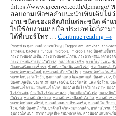
:https://www.greenvci.co.th/demargo/
สอบถามเพื่อขอคำแนะนำเพิ่มเติมไม่ว่
งาน ชนิดของผลิตภัณ์แต่ละชนิด คำแ
ไปใช้กับงานแบบใด ประเภทใดก็สาม
ได้ที่เบอร์โทร …
Continue reading
→
Posted in
ถุงพลาสติกขนาดใหญ่
|
Tagged
anti
,
anti-bac
,
anti-bact
antivirus
,
bacteria
,
fungus
,
microbial
,
microbial tag ป้องกันเชื้อรา
กระดาษป้องกันเชื้อ
,
กระดาษป้องกันไวรัส
,
กระดาษผสมยาต้านจุลช
กระดาษผสมสารป้องกันไวรัส
,
กล่องต้านจุลชีพ
,
การเก็บถุงนอน
,
จั
ป้องกันสนิมและเชื้อรา
,
ช้วยป้องกันสนิมและไวรัส
,
ช่วยป้องกันไวร
พลาสติกขนาดใหญ่
,
ถุงพลาสติกป้องกัน UV
,
ถุงพลาสติกป้องกันเชื้
พลาสติกป้องกันไวรัส
,
ถุงพลาสติกแต่งเติมคุณสมบัติ
,
ป้องกัน UV
,
ป
ป้องกันจุลชีพ
,
ป้องกันสนิมและจุลชีพ
,
ป้องกันสนิมและเชื้อโรค
,
ป้อ
ป้องกันเชื้อร้าย
,
ป้องกันเชื้อโรค
,
ป้องกันเชื้อโรคในกระดาษ
,
ป้องก
ไวรัสขนส่ง
,
ป้องกันไวรัสตอนขนส่ง
,
ปุ่มกดป้องกันไวรัส
,
พลาสติกกั
กันโรค
,
พลาสติกจับประตุ
,
พลาสติกช่วยป้องกันโควิด
,
พลาสติกช่วย
พลาสติกปุ่มมกดลิฟท์
,
พลาสติกผสมยาต้านจุลชีพ
,
พลาสติกันเชื้อรา
โรค
,
ฟิล์มป้องกันไวรัส
,
ยาต้านโควิดผสมพลาสติก
,
ยาต้านไวรัส
,
วิ
อุปกรณ์เดินป่า
,
สารต้านจุลชีพผสมมพลาสติก
,
สารป้องกันแบคทีเรีย