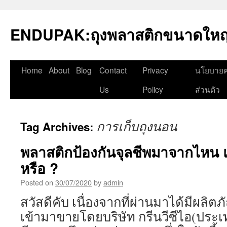
Skip
to
ENDUPAK:ถุงพลาสติกขนาดใหญ่
content
Home
About
Blog
Contact
Privacy
นโยบายค
Us
Policy
ส่วนตัว
การเก็บถุงนอน
Tag Archives:
พลาสติกป้องกันจุลชีพมาจากไหน แ
หรือ ?
Posted on
30/07/2020
by
admin
สวัสดีคับ เนื่องจากที่ผ่านมาได้มีผลิตภ
เข้ามาขายโดยบริษัท กรีนวีซีไอ(ประเ