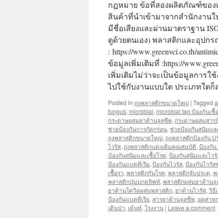
กฎหมาย ข้อที่สองผลิตภัณฑ์ของเร
สินค้าที่นำเข้ามาจากสำนักงานให
มีชื่อเสียงและผ่านมาตราฐาน IS
ดูด้วยตนเอง) พลาสติกและอุปกรณ์ป้
: https://www.greenvci.co.th/anti
ข้อมูลเพิ่มเติมที่ :https://www
เพิ่มเติมไม่ว่าจะเป็นข้อมูลกา
ไปใช้กับงานแบบใด ประเภทใดก็
Posted in
ถุงพลาสติกขนาดใหญ่
|
Tagged
a
fungus
,
microbial
,
microbial tag ป้องกันเชื้
กระดาษผสมยาต้านจุลชีพ
,
กระดาษผสมสารป้อ
ช่วยป้องกันการกัดกร่อน
,
ช่วยป้องกันสนิมและ
ถุงพลาสติกขนาดใหญ่
,
ถุงพลาสติกป้องกัน U
ไวรัส
,
ถุงพลาสติกแต่งเติมคุณสมบัติ
,
ป้องกัน
ป้องกันสนิมและเชื้อโรค
,
ป้องกันสนิมและไวรั
ป้องกันแบคทีเรีย
,
ป้องกันไวรัส
,
ป้องกันไวรัส
เชื้อรา
,
พลาสติกกันโรค
,
พลาสติกจับประตุ
,
พ
พลาสติกปุ่มมกดลิฟท์
,
พลาสติกผสมยาต้านจุ
ยาต้านโควิดผสมพลาสติก
,
ยาต้านไวรัส
,
วิธ
ป้องกันแบคทีเรีย
,
สารยาต้านจุลชีพ
,
อุตสาห
เดินป่า
,
เต้นท์
,
โรงงาน
|
Leave a comment