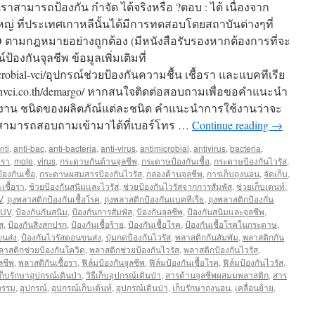
าสามารถป้องกัน กำจัด ได้จริงหรือ ?ตอบ : ได้ เนื่องจาก
ญ่ ที่ประเทศเกาหลีนั้นได้มีการทดสอบโดยสถาบันต่างๆที่
O ตามกฎหมายอย่างถูกต้อง (มีหนังสือรับรองหากต้องการที่จะ
องกันจุลชีพ ข้อมูลเพิ่มเติมที่
microbial-vci/อุปกรณ์ช่วยป้องกันความชื้น เชื้อรา และแบคทีเรีย
.greenvci.co.th/demargo/ หากสนใจติดต่อสอบถามเพื่อขอคำแนะนำ
รใช้งาน ชนิดของผลิตภัณ์แต่ละชนิด คำแนะนำการใช้งานว่าจะ
สามารถสอบถามเข้ามาได้ที่เบอร์โทร …
Continue reading
→
nti
,
anti-bac
,
anti-bacteria
,
anti-virus
,
antimicrobial
,
antivirus
,
bacteria
,
อรา
,
mole
,
virus
,
กระดาษกันต้านจุลชีพ
,
กระดาษป้องกันเชื้อ
,
กระดาษป้องกันไวรัส
,
งกันเชื้อ
,
กระดาษผสมสารป้องกันไวรัส
,
กล่องต้านจุลชีพ
,
การเก็บถุงนอน
,
จัดเก็บ
,
เชื้อรา
,
ช้วยป้องกันสนิมและไวรัส
,
ช่วยป้องกันไวรัสจากการสัมพัส
,
ช่วยเก็บเตนท์
,
V
,
ถุงพลาสติกป้องกันเชื้อโรค
,
ถุงพลาสติกป้องกันแบคทีเรีย
,
ถุงพลาสติกป้องกัน
 UV
,
ป้องกันกันสนิม
,
ป้องกันการสัมพัส
,
ป้องกันจุลชีพ
,
ป้องกันสนิมและจุลชีพ
,
ส
,
ป้องกันสิ่งสกปรก
,
ป้องกันเชื้อร้าย
,
ป้องกันเชื้อโรค
,
ป้องกันเชื้อโรคในกระดาษ
,
ขนส่ง
,
ป้องกันไวรัสตอนขนส่ง
,
ปุ่มกดป้องกันไวรัส
,
พลาสติกกันสัมพัม
,
พลาสติกกัน
ลาสติกช่วยป้องกันโควิด
,
พลาสติกช่วยป้องกันไวรัส
,
พลาสติกป้องกันไวรัส
,
ลชีพ
,
พลาสติกันเชื้อรา
,
ฟิล์มป้องกันจุลชีพ
,
ฟิล์มป้องกันเชื้อโรค
,
ฟิล์มป้องกันไวรัส
,
ีเก็บรักษาอุปกรณ์เดินป่า
,
วิธีเก็บอุปกรณ์เดินป่า
,
สารต้านจุลชีพผสมมพลาสติก
,
สาร
กรรม
,
อุปกรณ์
,
อุปกรณ์เก็บเต้นท์
,
อุปกรณ์เดินป่า
,
เก็บรักษาถุงนอน
,
เคลื่อนย้าย
,