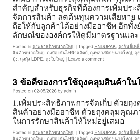
สำคัญสำหรับธุรกิจที่ต้องการเพิ่มปร
จัดการสินค้า ลดต้นทุนความเสียหาย แ
ถือให้กับลูกค้าได้อย่างมืออาชีพ อีกทั้
ลักษณ์ขององค์กรให้ดูมีมาตรฐานและเ
Posted in
ถุงพลาสติกขนาดใหญ่
|
Tagged
ENDUPAK
,
ถุงก้นสี่เห
สินค้าขนาดใหญ่
,
ถุงป้องกันไฟฟ้าสถิตย์
,
ถุงพลาสติกขนาดใหญ่
,
ถุ
มุ้ง
,
ถุงมุ้ง LDPE
,
ถุงใบใหญ่
|
Leave a comment
3 ข้อดีของการใช้ถุงคลุมสินค้าใ
Posted on
02/05/2026
by
admin
1.เพิ่มประสิทธิภาพการจัดเก็บ ด้วยถุง
สินค้าอย่างมืออาชีพ ด้วยถุงคลุมคุณภ
ในการรักษาสินค้าให้ใหม่อยู่เสมอ
Posted in
ถุงพลาสติกขนาดใหญ่
|
Tagged
ENDUPAK
,
ถุงก้นสี่เห
สินค้าขนาดใหญ่
,
ถุงป้องกันไฟฟ้าสถิตย์
,
ถุงพลาสติกขนาดใหญ่
,
ถุ