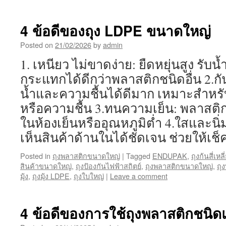
4 ข้อดีของถุง LDPE ขนาดใหญ่
Posted on
21/02/2026
by
admin
1. เหนียว ไม่ขาดง่าย: ยืดหยุ่นสูง รับน
กระแทกได้ดีกว่าพลาสติกชนิดอื่น 2.กันชื
น้ำและความชื้นได้ดีมาก เหมาะสำหรับ
หรือความชื้น 3.ทนความเย็น: พลาสติ
ในห้องเย็นหรืออุณหภูมิต่ำ 4.ใสและนิ่ม
เห็นสินค้าด้านในได้ชัดเจน ช่วยให้เช็
Posted in
ถุงพลาสติกขนาดใหญ่
|
Tagged
ENDUPAK
,
ถุงก้นสี่เห
สินค้าขนาดใหญ่
,
ถุงป้องกันไฟฟ้าสถิตย์
,
ถุงพลาสติกขนาดใหญ่
,
ถุ
มุ้ง
,
ถุงมุ้ง LDPE
,
ถุงใบใหญ่
|
Leave a comment
4 ข้อดีของการใช้ถุงพลาสติกชนิด