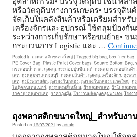
อุตสาหกรรม• บรรจุวัตถุดิบ เช่น พลาส
หรือวัตถุดิบทางการเกษตร• บรรจุสินค้า
จัดเก็บในคลังสินค้าหรือเตรียมสำหรับ
เครื่องจักรและอุปกรณ์ ใช้คลุมป้องกัน
ระหว่างการเก็บรักษาหรือขนย้าย• ขนส่
กระบวนการ Logistic และ …
Continue
Posted in
ถุงพลาสติกขนาดใหญ่
|
Tagged
big bag
,
box liner bag
,
PE Cover Bag
,
Plastic Pallet Cover bags
,
Square Bottom Bag
,
ข
กระสอบน้ำตาล
,
ถุงคลุมกระสอบปูนซีเมนต์
,
ถุงคลุมกระสอบสินค้า
เลท
,
ถุงคลุมพาเลทชลบุรี
,
ถุงคลุมสินค้า
,
ถุงคลุมเครื่องจักร
,
ถุงพล
เลท
,
ถุงมุ้งพลาสติก
,
ถุงรองก้นกล่อง
,
ถุงรองก้นกล่องขนาดใหญ่
,
ถุ
ในตู้คอนเทนเนอร์
,
ถุงรูปทรงสี่เหลี่ยม
,
ผ้าคลุมพาเลท
,
ผ้าใบคลุมพา
ราคาถุงคลุมพาเลท
,
ราคาถุงมุ้ง
,
โรงงานผลิตถุงคลุมพาเลท
,
โรงงาน
ถุงพลาสติกขนาดใหญ่_สำหรับงา
Posted on
16/07/2021
by
admin
นอกจากถุงพลาสติกขนาดใหญ่ใช้อุตส