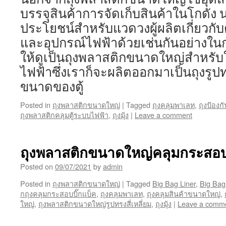
บรรจุสินค้าการจัดเก็บสินค้าในโกดัง น
ประโยชน์สำหรับแวดวงผู้ผลิตเกี่ยวกั
และอุปกรณ์ไฟฟ้าด้วยเช่นกันอย่างในก
ให้ดูเป็นถุงพลาสติกขนาดใหญ่สำหรับใ
ไฟฟ้าซึ่งเราก็จะผลิตออกมาเป็นถุงรูปท
ขนาดของตู้
Posted in
ถุงพลาสติกขนาดใหญ่
|
Tagged
ถุงคลุมพาเลท
,
ถุงป้องก
ถุงพลาสติกคลุมตู้ระบบไฟฟ้า
,
ถุงมุ้ง
|
Leave a comment
ถุงพลาสติกขนาดใหญ่คลุมกระสอบบ
Posted on
09/07/2021
by
admin
Posted in
ถุงพลาสติกขนาดใหญ่
|
Tagged
Big Bag Liner
,
Big Bag
กถุงคลุมกระสอบบิ๊กแบ็ค
,
ถุงคลุมพาเลท
,
ถุงคลุมสินค้าขนาดใหญ่
,
ใหญ่
,
ถุงพลาสติกขนาดใหญ่รูปทรงสี่เหลี่ยม
,
ถุงมุ้ง
|
Leave a comm