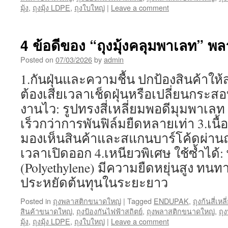
มุ้ง
,
ถุงมุ้ง LDPE
,
ถุงใบใหญ่
|
Leave a comment
4 ข้อดีของ “ถุงมุ้งคลุมพาเลท” พ
Posted on
07/03/2026
by
admin
1.กันฝุ่นและความชื้น ปกป้องสินค้าให
ต้องเสียเวลาเช็ดฝุ่นหรือเปลี่ยนกระสอ
งานไว: รูปทรงสี่เหลี่ยมพอดีมุมพาเลท
เร็วกว่าการพันฟิล์มยืดหลายเท่า 3.เนื้
มองเห็นสินค้าและสแกนบาร์โค้ดผ่านถุง
เวลาเปิดออก 4.เหนียวพิเศษ ใช้ซ้ำได้
(Polyethylene) มีความยืดหยุ่นสูง ทน
ประหยัดต้นทุนในระยะยาว
Posted in
ถุงพลาสติกขนาดใหญ่
|
Tagged
ENDUPAK
,
ถุงก้นสี่เห
สินค้าขนาดใหญ่
,
ถุงป้องกันไฟฟ้าสถิตย์
,
ถุงพลาสติกขนาดใหญ่
,
ถุ
มุ้ง
,
ถุงมุ้ง LDPE
,
ถุงใบใหญ่
|
Leave a comment