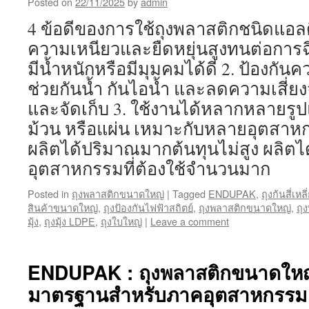
Posted on
22/11/2025
by
admin
4 ข้อดีของการใช้ถุงพลาสติกชนิดแอลด
ความเหนียวและยืดหยุ่นสูงทนต่อการฉี
มีน้ำหนักหรือมีมุมคมได้ดี 2. ป้องกัน
ช่วยกันน้ำ กันไอน้ำ และลดความเสี่ยง
และจัดเก็บ 3. ใช้งานได้หลากหลายรูป
ม้วน หรือแผ่น เหมาะกับหลายอุตสาหกร
ผลิตได้ปริมาณมากต้นทุนไม่สูง ผลิตได
อุตสาหกรรมที่ต้องใช้จำนวนมาก
Posted in
ถุงพลาสติกขนาดใหญ่
|
Tagged
ENDUPAK
,
ถุงก้นสี่เห
สินค้าขนาดใหญ่
,
ถุงป้องกันไฟฟ้าสถิตย์
,
ถุงพลาสติกขนาดใหญ่
,
ถุ
มุ้ง
,
ถุงมุ้ง LDPE
,
ถุงใบใหญ่
|
Leave a comment
ENDUPAK : ถุงพลาสติกขนาดให
มาตรฐานสำหรับภาคอุตสาหกรรม