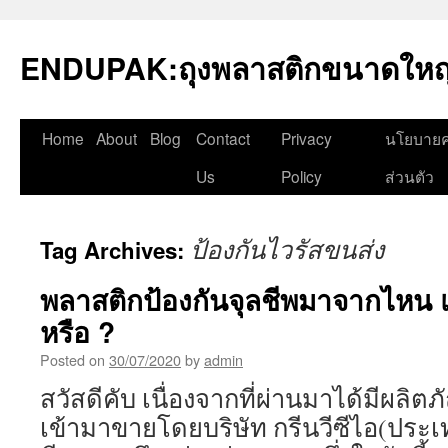
Skip
to
ENDUPAK:ถุงพลาสติกขนาดใหญ่
content
Home
About
Blog
Contact
Privacy
นโยบายค
Us
Policy
ส่วนตัว
ป้องกันไวรัสขนส่ง
Tag Archives:
พลาสติกป้องกันจุลชีพมาจากไหน แ
หรือ ?
Posted on
30/07/2020
by
admin
สวัสดีคับ เนื่องจากที่ผ่านมาได้มีผลิตภ
เข้ามาขายโดยบริษัท กรีนวีซีไอ(ประเ