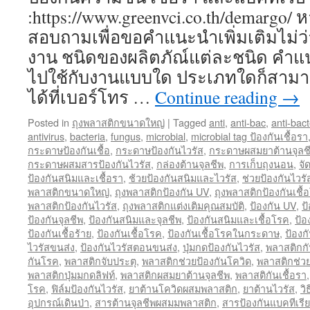
:https://www.greenvci.co.th/demargo/
สอบถามเพื่อขอคำแนะนำเพิ่มเติมไม่ว่
งาน ชนิดของผลิตภัณ์แต่ละชนิด คำแ
ไปใช้กับงานแบบใด ประเภทใดก็สาม
ได้ที่เบอร์โทร …
Continue reading
→
Posted in
ถุงพลาสติกขนาดใหญ่
|
Tagged
anti
,
anti-bac
,
anti-bact
antivirus
,
bacteria
,
fungus
,
microbial
,
microbial tag ป้องกันเชื้อรา
กระดาษป้องกันเชื้อ
,
กระดาษป้องกันไวรัส
,
กระดาษผสมยาต้านจุลช
กระดาษผสมสารป้องกันไวรัส
,
กล่องต้านจุลชีพ
,
การเก็บถุงนอน
,
จั
ป้องกันสนิมและเชื้อรา
,
ช้วยป้องกันสนิมและไวรัส
,
ช่วยป้องกันไวร
พลาสติกขนาดใหญ่
,
ถุงพลาสติกป้องกัน UV
,
ถุงพลาสติกป้องกันเชื้
พลาสติกป้องกันไวรัส
,
ถุงพลาสติกแต่งเติมคุณสมบัติ
,
ป้องกัน UV
,
ป
ป้องกันจุลชีพ
,
ป้องกันสนิมและจุลชีพ
,
ป้องกันสนิมและเชื้อโรค
,
ป้อ
ป้องกันเชื้อร้าย
,
ป้องกันเชื้อโรค
,
ป้องกันเชื้อโรคในกระดาษ
,
ป้องก
ไวรัสขนส่ง
,
ป้องกันไวรัสตอนขนส่ง
,
ปุ่มกดป้องกันไวรัส
,
พลาสติกกั
กันโรค
,
พลาสติกจับประตุ
,
พลาสติกช่วยป้องกันโควิด
,
พลาสติกช่วย
พลาสติกปุ่มมกดลิฟท์
,
พลาสติกผสมยาต้านจุลชีพ
,
พลาสติกันเชื้อรา
โรค
,
ฟิล์มป้องกันไวรัส
,
ยาต้านโควิดผสมพลาสติก
,
ยาต้านไวรัส
,
วิ
อุปกรณ์เดินป่า
,
สารต้านจุลชีพผสมมพลาสติก
,
สารป้องกันแบคทีเรีย