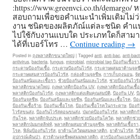
:https://www.greenvci.co.th/demargo/
สอบถามเพื่อขอคำแนะนำเพิ่มเติมไม่ว่
งาน ชนิดของผลิตภัณ์แต่ละชนิด คำแ
ไปใช้กับงานแบบใด ประเภทใดก็สาม
ได้ที่เบอร์โทร …
Continue reading
→
Posted in
ถุงพลาสติกขนาดใหญ่
|
Tagged
anti
,
anti-bac
,
anti-bact
antivirus
,
bacteria
,
fungus
,
microbial
,
microbial tag ป้องกันเชื้อรา
กระดาษป้องกันเชื้อ
,
กระดาษป้องกันไวรัส
,
กระดาษผสมยาต้านจุลช
กระดาษผสมสารป้องกันไวรัส
,
กล่องต้านจุลชีพ
,
การเก็บถุงนอน
,
จั
ป้องกันสนิมและเชื้อรา
,
ช้วยป้องกันสนิมและไวรัส
,
ช่วยป้องกันไวร
พลาสติกขนาดใหญ่
,
ถุงพลาสติกป้องกัน UV
,
ถุงพลาสติกป้องกันเชื้
พลาสติกป้องกันไวรัส
,
ถุงพลาสติกแต่งเติมคุณสมบัติ
,
ป้องกัน UV
,
ป
ป้องกันจุลชีพ
,
ป้องกันสนิมและจุลชีพ
,
ป้องกันสนิมและเชื้อโรค
,
ป้อ
ป้องกันเชื้อร้าย
,
ป้องกันเชื้อโรค
,
ป้องกันเชื้อโรคในกระดาษ
,
ป้องก
ไวรัสขนส่ง
,
ป้องกันไวรัสตอนขนส่ง
,
ปุ่มกดป้องกันไวรัส
,
พลาสติกกั
กันโรค
,
พลาสติกจับประตุ
,
พลาสติกช่วยป้องกันโควิด
,
พลาสติกช่วย
พลาสติกปุ่มมกดลิฟท์
,
พลาสติกผสมยาต้านจุลชีพ
,
พลาสติกันเชื้อรา
โรค
,
ฟิล์มป้องกันไวรัส
,
ยาต้านโควิดผสมพลาสติก
,
ยาต้านไวรัส
,
วิ
อุปกรณ์เดินป่า
,
สารต้านจุลชีพผสมมพลาสติก
,
สารป้องกันแบคทีเรีย