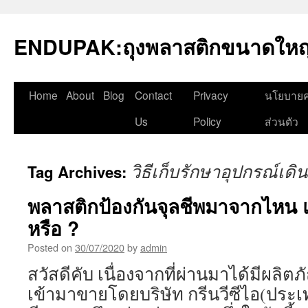
Skip
to
ENDUPAK:ถุงพลาสติกขนาดใหญ่
content
Home
About
Blog
Contact
Privacy
นโยบายค
Us
Policy
ส่วนตัว
วิธีเก็บรักษาอุปกรณ์เดิน
Tag Archives:
พลาสติกป้องกันจุลชีพมาจากไหน แ
หรือ ?
Posted on
30/07/2020
by
admin
สวัสดีคับ เนื่องจากที่ผ่านมาได้มีผลิตภ
เข้ามาขายโดยบริษัท กรีนวีซีไอ(ประเ