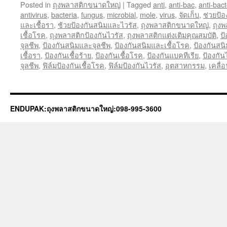
Posted in
ถุงพลาสติกขนาดใหญ่
|
Tagged
anti
,
anti-bac
,
anti-bact
antivirus
,
bacteria
,
fungus
,
microbial
,
mole
,
virus
,
จัดเก็บ
,
ช่วยป้
และเชื้อรา
,
ช้วยป้องกันสนิมและไวรัส
,
ถุงพลาสติกขนาดใหญ่
,
ถุงพ
เชื้อโรค
,
ถุงพลาสติกป้องกันไวรัส
,
ถุงพลาสติกแต่งเติมคุณสมบัติ
,
ป
จุลชีพ
,
ป้องกันสนิมและจุลชีพ
,
ป้องกันสนิมและเชื้อโรค
,
ป้องกันสน
เชื้อรา
,
ป้องกันเชื้อร้าย
,
ป้องกันเชื้อโรค
,
ป้องกันแบคทีเรีย
,
ป้องกัน
จุลชีพ
,
ฟิล์มป้องกันเชื้อโรค
,
ฟิล์มป้องกันไวรัส
,
อุตสาหกรรม
,
เคลื่
ENDUPAK:ถุงพลาสติกขนาดใหญ่:098-995-3600