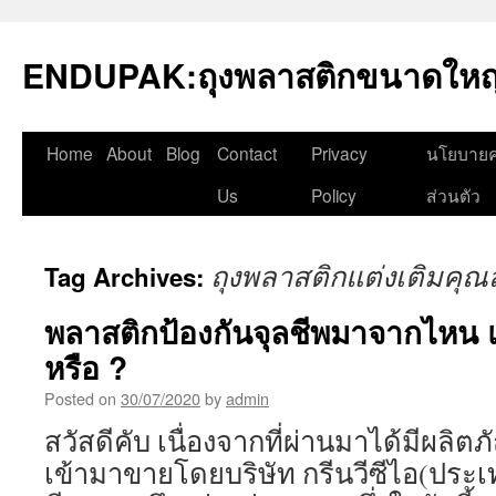
Skip
to
ENDUPAK:ถุงพลาสติกขนาดใหญ่
content
Home
About
Blog
Contact
Privacy
นโยบายค
Us
Policy
ส่วนตัว
ถุงพลาสติกแต่งเติมคุณ
Tag Archives:
พลาสติกป้องกันจุลชีพมาจากไหน แ
หรือ ?
Posted on
30/07/2020
by
admin
สวัสดีคับ เนื่องจากที่ผ่านมาได้มีผลิตภ
เข้ามาขายโดยบริษัท กรีนวีซีไอ(ประเ