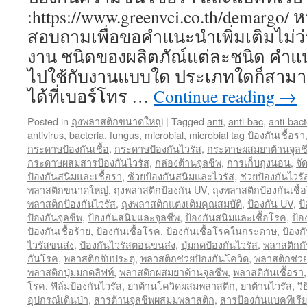
:https://www.greenvci.co.th/demargo/
สอบถามเพื่อขอคำแนะนำเพิ่มเติมไม่ว่
งาน ชนิดของผลิตภัณ์แต่ละชนิด คำแ
ไปใช้กับงานแบบใด ประเภทใดก็สาม
ได้ที่เบอร์โทร …
Continue reading
→
Posted in
ถุงพลาสติกขนาดใหญ่
|
Tagged
anti
,
anti-bac
,
anti-bact
antivirus
,
bacteria
,
fungus
,
microbial
,
microbial tag ป้องกันเชื้อรา
กระดาษป้องกันเชื้อ
,
กระดาษป้องกันไวรัส
,
กระดาษผสมยาต้านจุลช
กระดาษผสมสารป้องกันไวรัส
,
กล่องต้านจุลชีพ
,
การเก็บถุงนอน
,
จั
ป้องกันสนิมและเชื้อรา
,
ช้วยป้องกันสนิมและไวรัส
,
ช่วยป้องกันไวร
พลาสติกขนาดใหญ่
,
ถุงพลาสติกป้องกัน UV
,
ถุงพลาสติกป้องกันเชื้
พลาสติกป้องกันไวรัส
,
ถุงพลาสติกแต่งเติมคุณสมบัติ
,
ป้องกัน UV
,
ป
ป้องกันจุลชีพ
,
ป้องกันสนิมและจุลชีพ
,
ป้องกันสนิมและเชื้อโรค
,
ป้อ
ป้องกันเชื้อร้าย
,
ป้องกันเชื้อโรค
,
ป้องกันเชื้อโรคในกระดาษ
,
ป้องก
ไวรัสขนส่ง
,
ป้องกันไวรัสตอนขนส่ง
,
ปุ่มกดป้องกันไวรัส
,
พลาสติกกั
กันโรค
,
พลาสติกจับประตุ
,
พลาสติกช่วยป้องกันโควิด
,
พลาสติกช่วย
พลาสติกปุ่มมกดลิฟท์
,
พลาสติกผสมยาต้านจุลชีพ
,
พลาสติกันเชื้อรา
โรค
,
ฟิล์มป้องกันไวรัส
,
ยาต้านโควิดผสมพลาสติก
,
ยาต้านไวรัส
,
วิ
อุปกรณ์เดินป่า
,
สารต้านจุลชีพผสมมพลาสติก
,
สารป้องกันแบคทีเรีย