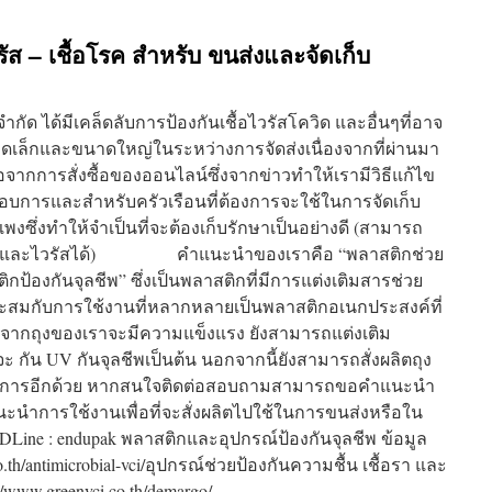
รัส – เชื้อโรค สำหรับ ขนส่งและจัดเก็บ
 ได้มีเคล็ดลับการป้องกันเชื้อไวรัสโควิด และอื่นๆที่อาจ
นาดเล็กและขนาดใหญ่ในระหว่างการจัดส่งเนื่องจากที่ผ่านมา
ื้อจากการสั่งซื้อของออนไลน์ซึ่งจากข่าวทำให้เรามีวิธีแก้ไข
ะกอบการและสำหรับครัวเรือนที่ต้องการจะใช้ในการจัดเก็บ
แพงซึ่งทำให้จำเป็นที่จะต้องเก็บรักษาเป็นอย่างดี (สามารถ
ทีเรีย และไวรัสได้) คำแนะนำของเราคือ “พลาสติกช่วย
สติกป้องกันจุลชีพ” ซึ่งเป็นพลาสติกที่มีการแต่งเติมสารช่วย
ะสมกับการใช้งานที่หลากหลายเป็นพลาสติกอเนกประสงค์ที่
จากถุงของเราจะมีความแข็งแรง ยังสามารถแต่งเติม
ะ กัน UV กันจุลชีพเป็นต้น นอกจากนี้ยังสามารถสั่งผลิตถุง
้องการอีกด้วย หากสนใจติดต่อสอบถามสามารถขอคำแนะนำ
แนะนำการใช้งานเพื่อที่จะสั่งผลิตไปใช้ในการขนส่งหรือใน
 IDLine : endupak พลาสติกและอุปกรณ์ป้องกันจุลชีพ ข้อมูล
i.co.th/antimicrobial-vci/อุปกรณ์ช่วยป้องกันความชื้น เชื้อรา และ
s://www.greenvci.co.th/demargo/