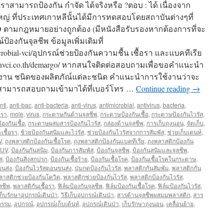
าสามารถป้องกัน กำจัด ได้จริงหรือ ?ตอบ : ได้ เนื่องจาก
ญ่ ที่ประเทศเกาหลีนั้นได้มีการทดสอบโดยสถาบันต่างๆที่
O ตามกฎหมายอย่างถูกต้อง (มีหนังสือรับรองหากต้องการที่จะ
องกันจุลชีพ ข้อมูลเพิ่มเติมที่
microbial-vci/อุปกรณ์ช่วยป้องกันความชื้น เชื้อรา และแบคทีเรีย
.greenvci.co.th/demargo/ หากสนใจติดต่อสอบถามเพื่อขอคำแนะนำ
รใช้งาน ชนิดของผลิตภัณ์แต่ละชนิด คำแนะนำการใช้งานว่าจะ
สามารถสอบถามเข้ามาได้ที่เบอร์โทร …
Continue reading
→
nti
,
anti-bac
,
anti-bacteria
,
anti-virus
,
antimicrobial
,
antivirus
,
bacteria
,
อรา
,
mole
,
virus
,
กระดาษกันต้านจุลชีพ
,
กระดาษป้องกันเชื้อ
,
กระดาษป้องกันไวรัส
,
งกันเชื้อ
,
กระดาษผสมสารป้องกันไวรัส
,
กล่องต้านจุลชีพ
,
การเก็บถุงนอน
,
จัดเก็บ
,
เชื้อรา
,
ช้วยป้องกันสนิมและไวรัส
,
ช่วยป้องกันไวรัสจากการสัมพัส
,
ช่วยเก็บเตนท์
,
V
,
ถุงพลาสติกป้องกันเชื้อโรค
,
ถุงพลาสติกป้องกันแบคทีเรีย
,
ถุงพลาสติกป้องกัน
 UV
,
ป้องกันกันสนิม
,
ป้องกันการสัมพัส
,
ป้องกันจุลชีพ
,
ป้องกันสนิมและจุลชีพ
,
ส
,
ป้องกันสิ่งสกปรก
,
ป้องกันเชื้อร้าย
,
ป้องกันเชื้อโรค
,
ป้องกันเชื้อโรคในกระดาษ
,
ขนส่ง
,
ป้องกันไวรัสตอนขนส่ง
,
ปุ่มกดป้องกันไวรัส
,
พลาสติกกันสัมพัม
,
พลาสติกกัน
ลาสติกช่วยป้องกันโควิด
,
พลาสติกช่วยป้องกันไวรัส
,
พลาสติกป้องกันไวรัส
,
ลชีพ
,
พลาสติกันเชื้อรา
,
ฟิล์มป้องกันจุลชีพ
,
ฟิล์มป้องกันเชื้อโรค
,
ฟิล์มป้องกันไวรัส
,
ีเก็บรักษาอุปกรณ์เดินป่า
,
วิธีเก็บอุปกรณ์เดินป่า
,
สารต้านจุลชีพผสมมพลาสติก
,
สาร
กรรม
,
อุปกรณ์
,
อุปกรณ์เก็บเต้นท์
,
อุปกรณ์เดินป่า
,
เก็บรักษาถุงนอน
,
เคลื่อนย้าย
,