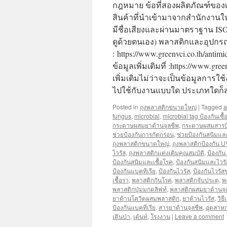
กฎหมาย ข้อที่สองผลิตภัณฑ์ของเร
สินค้าที่นำเข้ามาจากสำนักงานให
มีชื่อเสียงและผ่านมาตราฐาน IS
ดูด้วยตนเอง) พลาสติกและอุปกรณ์ป้
: https://www.greenvci.co.th/anti
ข้อมูลเพิ่มเติมที่ :https://www
เพิ่มเติมไม่ว่าจะเป็นข้อมูลกา
ไปใช้กับงานแบบใด ประเภทใดก็
Posted in
ถุงพลาสติกขนาดใหญ่
|
Tagged
a
fungus
,
microbial
,
microbial tag ป้องกันเชื้
กระดาษผสมยาต้านจุลชีพ
,
กระดาษผสมสารป้อ
ช่วยป้องกันการกัดกร่อน
,
ช่วยป้องกันสนิมและ
ถุงพลาสติกขนาดใหญ่
,
ถุงพลาสติกป้องกัน U
ไวรัส
,
ถุงพลาสติกแต่งเติมคุณสมบัติ
,
ป้องกัน
ป้องกันสนิมและเชื้อโรค
,
ป้องกันสนิมและไวรั
ป้องกันแบคทีเรีย
,
ป้องกันไวรัส
,
ป้องกันไวรัส
เชื้อรา
,
พลาสติกกันโรค
,
พลาสติกจับประตุ
,
พ
พลาสติกปุ่มมกดลิฟท์
,
พลาสติกผสมยาต้านจุ
ยาต้านโควิดผสมพลาสติก
,
ยาต้านไวรัส
,
วิธ
ป้องกันแบคทีเรีย
,
สารยาต้านจุลชีพ
,
อุตสาห
เดินป่า
,
เต้นท์
,
โรงงาน
|
Leave a comment